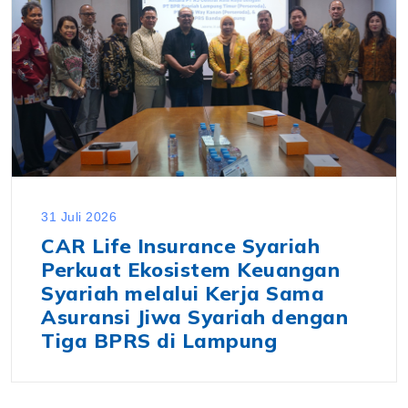
31 Juli 2026
CAR Life Insurance Syariah
Perkuat Ekosistem Keuangan
Syariah melalui Kerja Sama
Asuransi Jiwa Syariah dengan
Tiga BPRS di Lampung