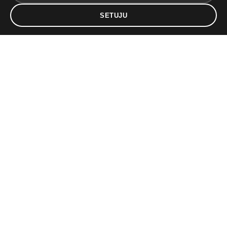
SETUJU
Layanan Nasabah
Wisma CAR Life
Jl. Gelong Baru Utara No. 5-8,
Jakarta 11440, Indonesia
lancar@car.co.id
021 3951 6888
0855-999-1000