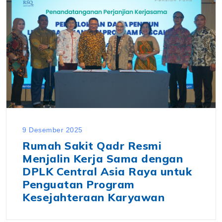
9 Desember 2025
Rumah Sakit Qadr Resmi
Menjalin Kerja Sama dengan
DPLK Central Asia Raya untuk
Penguatan Program
Kesejahteraan Karyawan