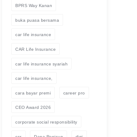
BPRS Way Kanan
buka puasa bersama
car life insurance
CAR Life Insurance
car life insurance syariah
car life insurance,
cara bayar premi
career pro
CEO Award 2026
corporate social responsibility
csr
Dana Penisun
digi