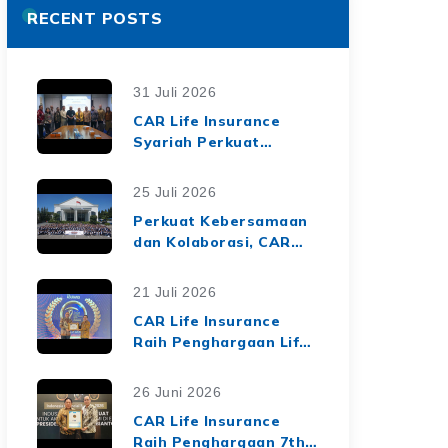
RECENT POSTS
31 Juli 2026
CAR Life Insurance
Syariah Perkuat
Ekosistem Keuangan
Syariah melalui Kerja
25 Juli 2026
Sama Asuransi Jiwa
Perkuat Kebersamaan
Syariah dengan Tiga
dan Kolaborasi, CAR
BPRS di Lampung
Life Insurance Gelar
Employee Gathering
21 Juli 2026
2026 Bertema
CAR Life Insurance
"Harmoni Nusantara,
Raih Penghargaan Life
Sinergi Berkelanjutan"
Insurance Nation
Market Leaders 2026
26 Juni 2026
dari Media Asuransi
CAR Life Insurance
Raih Penghargaan 7th