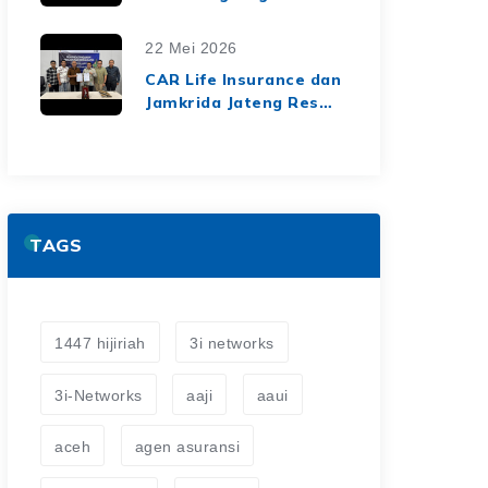
Top Insurance
Companies Awards
22 Mei 2026
2026, Bukti Kinerja
CAR Life Insurance dan
Keuangan yang Solid
Jamkrida Jateng Resmi
dan Berkelanjutan
Jalin Kerja Sama
Asuransi Jiwa Kredit
untuk Perluas
Perlindungan Finansial
TAGS
1447 hijiriah
3i networks
3i-Networks
aaji
aaui
aceh
agen asuransi