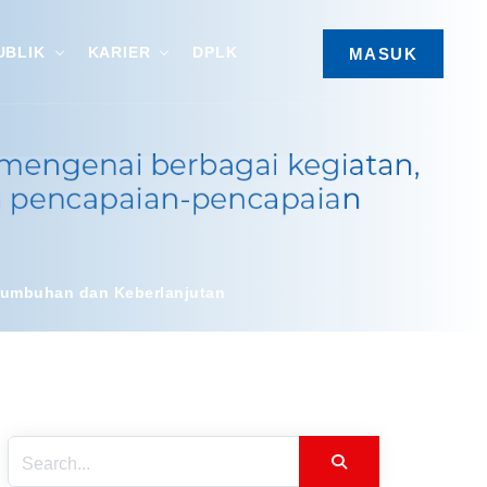
UBLIK
KARIER
DPLK
MASUK
rtumbuhan dan Keberlanjutan