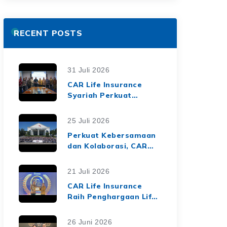
RECENT POSTS
31 Juli 2026
CAR Life Insurance
Syariah Perkuat
Ekosistem Keuangan
Syariah melalui Kerja
25 Juli 2026
Sama Asuransi Jiwa
Perkuat Kebersamaan
Syariah dengan Tiga
dan Kolaborasi, CAR
BPRS di Lampung
Life Insurance Gelar
Employee Gathering
21 Juli 2026
2026 Bertema
CAR Life Insurance
"Harmoni Nusantara,
Raih Penghargaan Life
Sinergi Berkelanjutan"
Insurance Nation
Market Leaders 2026
26 Juni 2026