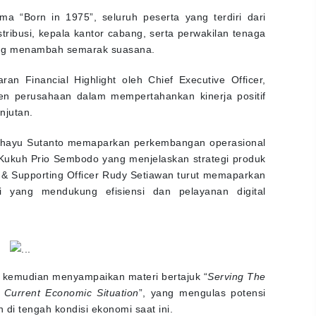
 “Born in 1975”, seluruh peserta yang terdiri dari
stribusi, kepala kantor cabang, serta perwakilan tenaga
ang menambah semarak suasana.
 Financial Highlight oleh Chief Executive Officer,
n perusahaan dalam mempertahankan kinerja positif
njutan.
i Rahayu Sutanto memaparkan perkembangan operasional
er Kukuh Prio Sembodo yang menjelaskan strategi produk
y & Supporting Officer Rudy Setiawan turut memaparkan
i yang mendukung efisiensi dan pelayanan digital
o kemudian menyampaikan materi bertajuk “
Serving The
Current Economic Situation
”, yang mengulas potensi
di tengah kondisi ekonomi saat ini.