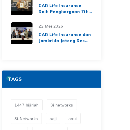
dari Media Asuransi
CAR Life Insurance
Raih Penghargaan 7th
Top Insurance
Companies Awards
22 Mei 2026
2026, Bukti Kinerja
CAR Life Insurance dan
Keuangan yang Solid
Jamkrida Jateng Resmi
dan Berkelanjutan
Jalin Kerja Sama
Asuransi Jiwa Kredit
untuk Perluas
Perlindungan Finansial
TAGS
1447 hijiriah
3i networks
3i-Networks
aaji
aaui