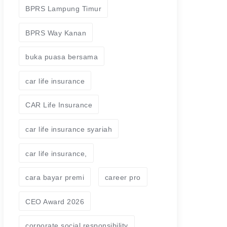
BPRS Lampung Timur
BPRS Way Kanan
buka puasa bersama
car life insurance
CAR Life Insurance
car life insurance syariah
car life insurance,
cara bayar premi
career pro
CEO Award 2026
corporate social responsibility