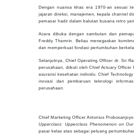
Dengan nuansa khas era 1970-an sesuai tema
jajaran direksi, manajemen, kepala channel di
pemasar hadir dalam balutan busana retro y
Acara dibuka dengan sambutan dan pemaparan
Freddy Thamrin. Beliau menegaskan komitme
dan memperkuat fondasi pertumbuhan berkela
Selanjutnya, Chief Operating Officer dr. Sr
perusahaan, diikuti oleh Chief Actuary Offic
asuransi kesehatan individu. Chief Technolog
inovasi dan pembaruan teknologi informas
perusahaan.
Chief Marketing Officer Antonius Probosanjoy
Upperclass: Upperclass Phenomenon on Our 
pasar kelas atas sebagai peluang pertumbuhan 