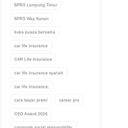
BPRS Lampung Timur
BPRS Way Kanan
buka puasa bersama
car life insurance
CAR Life Insurance
car life insurance syariah
car life insurance,
cara bayar premi
career pro
CEO Award 2026
corporate social responsibility