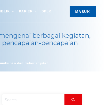
UBLIK
KARIER
DPLK
MASUK
rtumbuhan dan Keberlanjutan