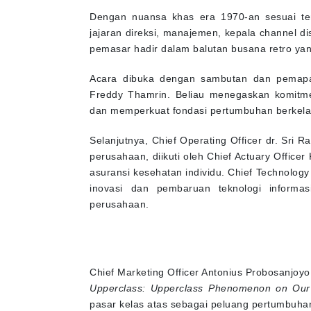
Dengan nuansa khas era 1970-an sesuai tema
jajaran direksi, manajemen, kepala channel di
pemasar hadir dalam balutan busana retro y
Acara dibuka dengan sambutan dan pemaparan
Freddy Thamrin. Beliau menegaskan komitme
dan memperkuat fondasi pertumbuhan berkela
Selanjutnya, Chief Operating Officer dr. Sr
perusahaan, diikuti oleh Chief Actuary Offic
asuransi kesehatan individu. Chief Technolog
inovasi dan pembaruan teknologi informas
perusahaan.
Chief Marketing Officer Antonius Probosanjoy
Upperclass: Upperclass Phenomenon on Our 
pasar kelas atas sebagai peluang pertumbuhan 