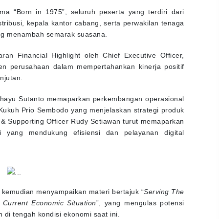
 “Born in 1975”, seluruh peserta yang terdiri dari
stribusi, kepala kantor cabang, serta perwakilan tenaga
ang menambah semarak suasana.
 Financial Highlight oleh Chief Executive Officer,
n perusahaan dalam mempertahankan kinerja positif
njutan.
i Rahayu Sutanto memaparkan perkembangan operasional
er Kukuh Prio Sembodo yang menjelaskan strategi produk
y & Supporting Officer Rudy Setiawan turut memaparkan
i yang mendukung efisiensi dan pelayanan digital
o kemudian menyampaikan materi bertajuk “
Serving The
Current Economic Situation
”, yang mengulas potensi
di tengah kondisi ekonomi saat ini.