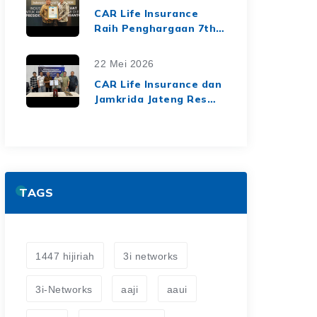
dari Media Asuransi
CAR Life Insurance
Raih Penghargaan 7th
Top Insurance
Companies Awards
22 Mei 2026
2026, Bukti Kinerja
CAR Life Insurance dan
Keuangan yang Solid
Jamkrida Jateng Resmi
dan Berkelanjutan
Jalin Kerja Sama
Asuransi Jiwa Kredit
untuk Perluas
Perlindungan Finansial
TAGS
1447 hijiriah
3i networks
3i-Networks
aaji
aaui