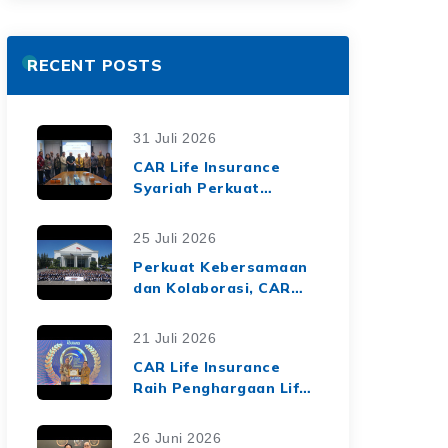
RECENT POSTS
31 Juli 2026
CAR Life Insurance
Syariah Perkuat
Ekosistem Keuangan
Syariah melalui Kerja
25 Juli 2026
Sama Asuransi Jiwa
Perkuat Kebersamaan
Syariah dengan Tiga
dan Kolaborasi, CAR
BPRS di Lampung
Life Insurance Gelar
Employee Gathering
21 Juli 2026
2026 Bertema
CAR Life Insurance
"Harmoni Nusantara,
Raih Penghargaan Life
Sinergi Berkelanjutan"
Insurance Nation
Market Leaders 2026
26 Juni 2026