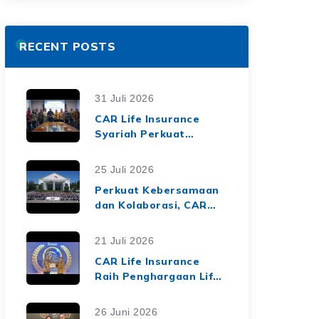
RECENT POSTS
31 Juli 2026
CAR Life Insurance
Syariah Perkuat
Ekosistem Keuangan
Syariah melalui Kerja
25 Juli 2026
Sama Asuransi Jiwa
Perkuat Kebersamaan
Syariah dengan Tiga
dan Kolaborasi, CAR
BPRS di Lampung
Life Insurance Gelar
Employee Gathering
21 Juli 2026
2026 Bertema
CAR Life Insurance
"Harmoni Nusantara,
Raih Penghargaan Life
Sinergi Berkelanjutan"
Insurance Nation
Market Leaders 2026
26 Juni 2026