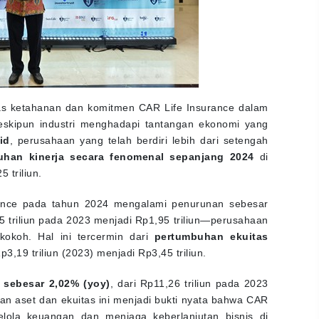
as ketahanan dan komitmen CAR Life Insurance dalam
eskipun industri menghadapi tantangan ekonomi yang
id
, perusahaan yang telah berdiri lebih dari setengah
uhan kinerja secara fenomenal sepanjang 2024
di
 triliun.
ance pada tahun 2024 mengalami penurunan sebesar
 triliun pada 2023 menjadi Rp1,95 triliun—perusahaan
okoh. Hal ini tercermin dari
pertumbuhan ekuitas
3,19 triliun (2023) menjadi Rp3,45 triliun.
 sebesar 2,02% (yoy)
, dari Rp11,26 triliun pada 2023
an aset dan ekuitas ini menjadi bukti nyata bahwa CAR
elola keuangan dan menjaga keberlanjutan bisnis di