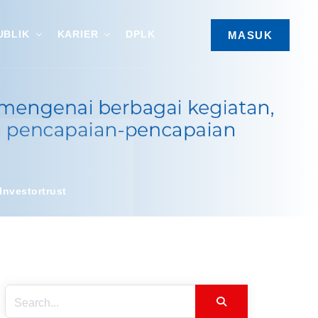
UBLIK
KARIER
DPLK
MASUK
Investortrust