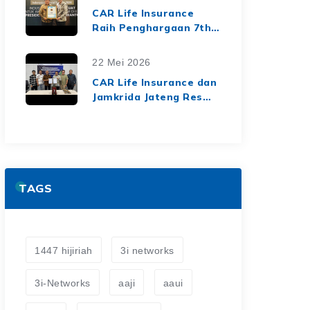
dari Media Asuransi
CAR Life Insurance
Raih Penghargaan 7th
Top Insurance
Companies Awards
22 Mei 2026
2026, Bukti Kinerja
CAR Life Insurance dan
Keuangan yang Solid
Jamkrida Jateng Resmi
dan Berkelanjutan
Jalin Kerja Sama
Asuransi Jiwa Kredit
untuk Perluas
Perlindungan Finansial
TAGS
1447 hijiriah
3i networks
3i-Networks
aaji
aaui