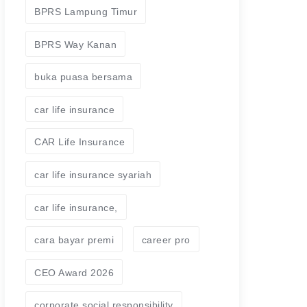
BPRS Lampung Timur
BPRS Way Kanan
buka puasa bersama
car life insurance
CAR Life Insurance
car life insurance syariah
car life insurance,
cara bayar premi
career pro
CEO Award 2026
corporate social responsibility