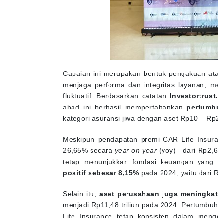
Capaian ini merupakan bentuk pengakuan at
menjaga performa dan integritas layanan, m
fluktuatif. Berdasarkan catatan
Investortrust.
abad ini berhasil mempertahankan
pertumb
kategori asuransi jiwa dengan aset Rp10 – Rp25
Meskipun pendapatan premi CAR Life Insur
26,65% secara
year on year
(yoy)—dari Rp2,65
tetap menunjukkan fondasi keuangan yang k
positif sebesar 8,15%
pada 2024, yaitu dari Rp
Selain itu,
aset perusahaan juga meningkat
menjadi Rp11,48 triliun pada 2024. Pertumbuh
Life Insurance tetap konsisten dalam meng