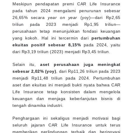
Meskipun pendapatan premi CAR Life Insurance
pada tahun 2024 mengalami penurunan sebesar
26,65% secara
year on year
(yoy)—dari Rp2,65
triliun pada 2023 menjadi Rp1,95 triliun—
perusahaan tetap menunjukkan fondasi keuangan
yang kokoh. Hal ini tercermin dari
pertumbuhan
ekuitas positif sebesar 8,15%
pada 2024, yaitu
dari Rp3,19 triliun (2023) menjadi Rp3,45 triliun.
Selain itu,
aset perusahaan juga meningkat
sebesar 2,02% (yoy)
, dari Rp11,26 triliun pada 2023
menjadi Rp11,48 triliun pada 2024. Pertumbuhan
aset dan ekuitas ini menjadi bukti nyata bahwa CAR
Life Insurance tetap konsisten dalam mengelola
keuangan dan menjaga keberlanjutan bisnis di
tengah dinamika industri.
Penghargaan ini sekaligus menjadi motivasi bagi
seluruh jajaran CAR Life Insurance untuk terus
memberikan perlindungan terbaik dan berinovasi