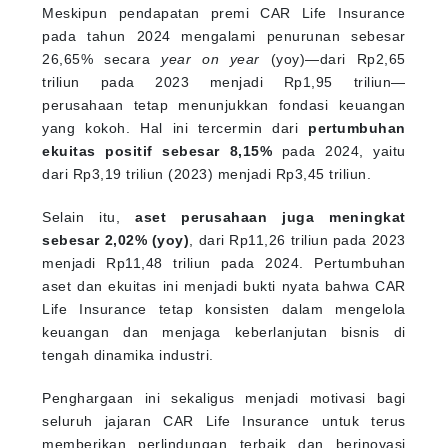
Meskipun pendapatan premi CAR Life Insurance
pada tahun 2024 mengalami penurunan sebesar
26,65% secara
year on year
(yoy)—dari Rp2,65
triliun pada 2023 menjadi Rp1,95 triliun—
perusahaan tetap menunjukkan fondasi keuangan
yang kokoh. Hal ini tercermin dari
pertumbuhan
ekuitas positif sebesar 8,15%
pada 2024, yaitu
dari Rp3,19 triliun (2023) menjadi Rp3,45 triliun.
Selain itu,
aset perusahaan juga meningkat
sebesar 2,02% (yoy)
, dari Rp11,26 triliun pada 2023
menjadi Rp11,48 triliun pada 2024. Pertumbuhan
aset dan ekuitas ini menjadi bukti nyata bahwa CAR
Life Insurance tetap konsisten dalam mengelola
keuangan dan menjaga keberlanjutan bisnis di
tengah dinamika industri.
Penghargaan ini sekaligus menjadi motivasi bagi
seluruh jajaran CAR Life Insurance untuk terus
memberikan perlindungan terbaik dan berinovasi