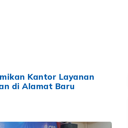
SYARIAH
LAYANAN
TENTANG KAMI
RUANG P
dan
smikan Kantor Layanan
n di Alamat Baru