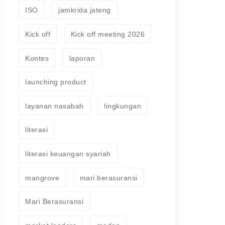
ISO
jamkrida jateng
Kick off
Kick off meeting 2026
Kontes
laporan
launching product
layanan nasabah
lingkungan
literasi
literasi keuangan syariah
mangrove
mari berasuransi
Mari Berasuransi
market leaders
medan