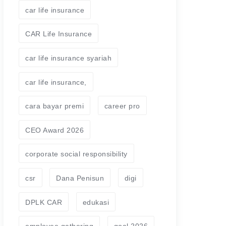
car life insurance
CAR Life Insurance
car life insurance syariah
car life insurance,
cara bayar premi
career pro
CEO Award 2026
corporate social responsibility
csr
Dana Penisun
digi
DPLK CAR
edukasi
employee gathering
goal 2026