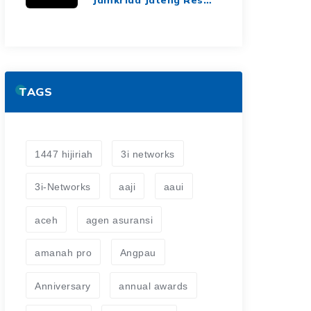
dan Berkelanjutan
Jalin Kerja Sama
Asuransi Jiwa Kredit
untuk Perluas
Perlindungan Finansial
TAGS
1447 hijiriah
3i networks
3i-Networks
aaji
aaui
aceh
agen asuransi
amanah pro
Angpau
Anniversary
annual awards