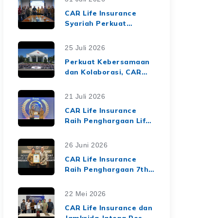
CAR Life Insurance
Syariah Perkuat
Ekosistem Keuangan
Syariah melalui Kerja
25 Juli 2026
Sama Asuransi Jiwa
Perkuat Kebersamaan
Syariah dengan Tiga
dan Kolaborasi, CAR
BPRS di Lampung
Life Insurance Gelar
Employee Gathering
21 Juli 2026
2026 Bertema
CAR Life Insurance
"Harmoni Nusantara,
Raih Penghargaan Life
Sinergi Berkelanjutan"
Insurance Nation
Market Leaders 2026
26 Juni 2026
dari Media Asuransi
CAR Life Insurance
Raih Penghargaan 7th
Top Insurance
Companies Awards
22 Mei 2026
2026, Bukti Kinerja
CAR Life Insurance dan
Keuangan yang Solid
Jamkrida Jateng Resmi