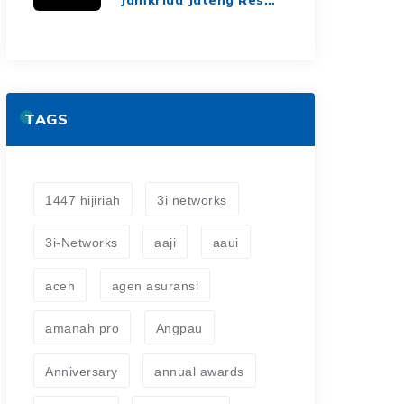
dan Berkelanjutan
Jalin Kerja Sama
Asuransi Jiwa Kredit
untuk Perluas
Perlindungan Finansial
TAGS
1447 hijiriah
3i networks
3i-Networks
aaji
aaui
aceh
agen asuransi
amanah pro
Angpau
Anniversary
annual awards