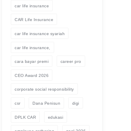
car life insurance
CAR Life Insurance
car life insurance syariah
car life insurance,
cara bayar premi
career pro
CEO Award 2026
corporate social responsibility
csr
Dana Penisun
digi
DPLK CAR
edukasi
employee gathering
goal 2026