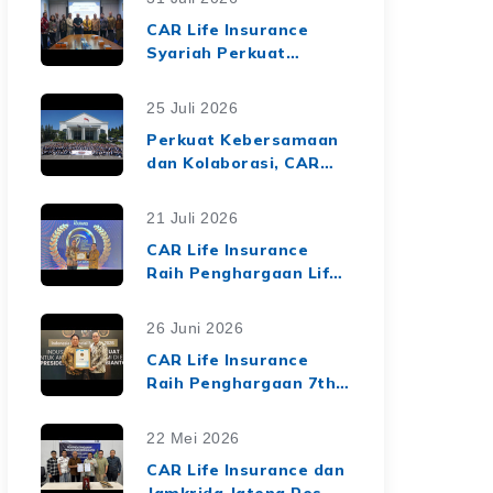
CAR Life Insurance
Syariah Perkuat
Ekosistem Keuangan
Syariah melalui Kerja
25 Juli 2026
Sama Asuransi Jiwa
Perkuat Kebersamaan
Syariah dengan Tiga
dan Kolaborasi, CAR
BPRS di Lampung
Life Insurance Gelar
Employee Gathering
21 Juli 2026
2026 Bertema
CAR Life Insurance
"Harmoni Nusantara,
Raih Penghargaan Life
Sinergi Berkelanjutan"
Insurance Nation
Market Leaders 2026
26 Juni 2026
dari Media Asuransi
CAR Life Insurance
Raih Penghargaan 7th
Top Insurance
Companies Awards
22 Mei 2026
2026, Bukti Kinerja
CAR Life Insurance dan
Keuangan yang Solid
Jamkrida Jateng Resmi