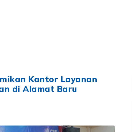
SYARIAH
LAYANAN
TENTANG KAMI
RUANG P
dan
smikan Kantor Layanan
n di Alamat Baru