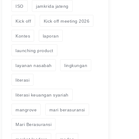
ISO
jamkrida jateng
Kick off
Kick off meeting 2026
Kontes
laporan
launching product
layanan nasabah
lingkungan
literasi
literasi keuangan syariah
mangrove
mari berasuransi
Mari Berasuransi
market leaders
medan