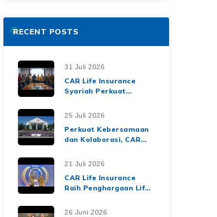
RECENT POSTS
31 Juli 2026
CAR Life Insurance
Syariah Perkuat
Ekosistem Keuangan
Syariah melalui Kerja
25 Juli 2026
Sama Asuransi Jiwa
Perkuat Kebersamaan
Syariah dengan Tiga
dan Kolaborasi, CAR
BPRS di Lampung
Life Insurance Gelar
Employee Gathering
21 Juli 2026
2026 Bertema
CAR Life Insurance
"Harmoni Nusantara,
Raih Penghargaan Life
Sinergi Berkelanjutan"
Insurance Nation
Market Leaders 2026
26 Juni 2026