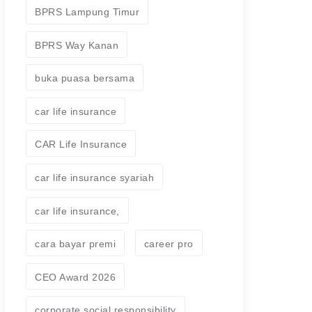
BPRS Lampung Timur
BPRS Way Kanan
buka puasa bersama
car life insurance
CAR Life Insurance
car life insurance syariah
car life insurance,
cara bayar premi
career pro
CEO Award 2026
corporate social responsibility