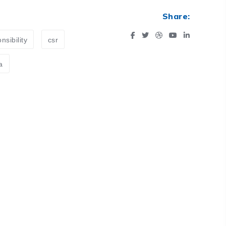
Share:
nsibility
csr
a