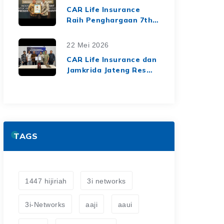
dari Media Asuransi
CAR Life Insurance
Raih Penghargaan 7th
Top Insurance
Companies Awards
22 Mei 2026
2026, Bukti Kinerja
CAR Life Insurance dan
Keuangan yang Solid
Jamkrida Jateng Resmi
dan Berkelanjutan
Jalin Kerja Sama
Asuransi Jiwa Kredit
untuk Perluas
Perlindungan Finansial
TAGS
1447 hijiriah
3i networks
3i-Networks
aaji
aaui