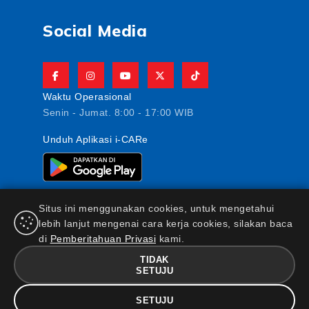
Social Media
Waktu Operasional
Senin - Jumat. 8:00 - 17:00 WIB
Unduh Aplikasi i-CARe
Situs ini menggunakan cookies, untuk mengetahui
lebih lanjut mengenai cara kerja cookies, silakan baca
di
Pemberitahuan Privasi
kami.
PT AJ Central Asia Raya berizin dan diawasi oleh
Otoritas Jasa Keuangan
TIDAK
SETUJU
FAQ
|
Maklumat & Pernyataan
|
Kebijakan Keamanan
Informasi
|
Standar Pelayanan Nasabah
|
Kebijakan
SETUJU
Privasi