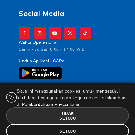
Social Media
Waktu Operasional
Senin - Jumat. 8:00 - 17:00 WIB
Unduh Aplikasi i-CARe
Situs ini menggunakan cookies, untuk mengetahui
lebih lanjut mengenai cara kerja cookies, silakan baca
di
Pemberitahuan Privasi
kami.
PT AJ Central Asia Raya berizin dan diawasi oleh
Otoritas Jasa Keuangan
TIDAK
SETUJU
FAQ
|
Maklumat & Pernyataan
|
Kebijakan Keamanan
Informasi
|
Standar Pelayanan Nasabah
|
Kebijakan
SETUJU
Privasi