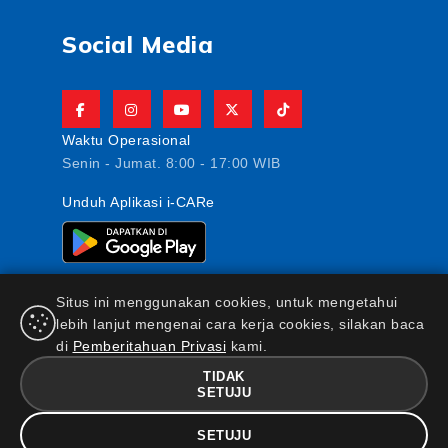
Social Media
Waktu Operasional
Senin - Jumat. 8:00 - 17:00 WIB
Unduh Aplikasi i-CARe
Situs ini menggunakan cookies, untuk mengetahui
lebih lanjut mengenai cara kerja cookies, silakan baca
di
Pemberitahuan Privasi
kami.
PT AJ Central Asia Raya berizin dan diawasi oleh
Otoritas Jasa Keuangan
TIDAK
SETUJU
FAQ
|
Maklumat & Pernyataan
|
Kebijakan Keamanan
Informasi
|
Standar Pelayanan Nasabah
|
Kebijakan
SETUJU
Privasi