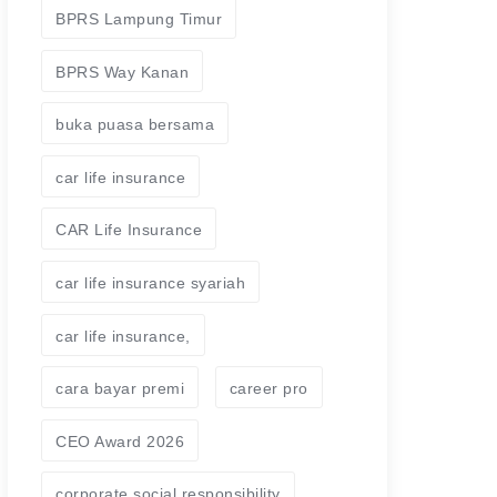
BPRS Lampung Timur
BPRS Way Kanan
buka puasa bersama
car life insurance
CAR Life Insurance
car life insurance syariah
car life insurance,
cara bayar premi
career pro
CEO Award 2026
corporate social responsibility