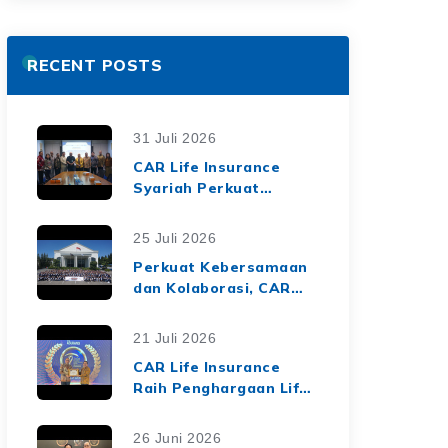
RECENT POSTS
31 Juli 2026
CAR Life Insurance
Syariah Perkuat
Ekosistem Keuangan
Syariah melalui Kerja
25 Juli 2026
Sama Asuransi Jiwa
Perkuat Kebersamaan
Syariah dengan Tiga
dan Kolaborasi, CAR
BPRS di Lampung
Life Insurance Gelar
Employee Gathering
21 Juli 2026
2026 Bertema
CAR Life Insurance
"Harmoni Nusantara,
Raih Penghargaan Life
Sinergi Berkelanjutan"
Insurance Nation
Market Leaders 2026
26 Juni 2026