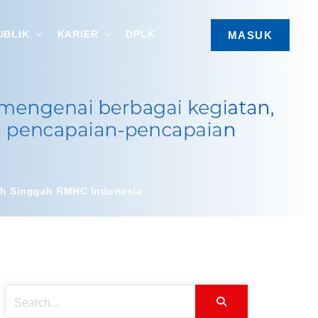
UBLIK
KARIER
DPLK
MASUK
ah Singgah RMHC Indonesia