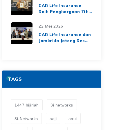
dari Media Asuransi
CAR Life Insurance
Raih Penghargaan 7th
Top Insurance
Companies Awards
22 Mei 2026
2026, Bukti Kinerja
CAR Life Insurance dan
Keuangan yang Solid
Jamkrida Jateng Resmi
dan Berkelanjutan
Jalin Kerja Sama
Asuransi Jiwa Kredit
untuk Perluas
Perlindungan Finansial
TAGS
1447 hijiriah
3i networks
3i-Networks
aaji
aaui