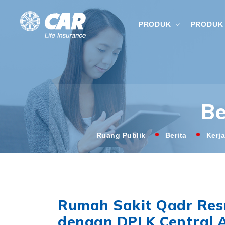
PRODUK
PRODUK 
Be
Ruang Publik
Berita
Kerj
Rumah Sakit Qadr Res
dengan DPLK Central 