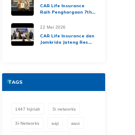
dari Media Asuransi
CAR Life Insurance
Raih Penghargaan 7th
Top Insurance
Companies Awards
22 Mei 2026
2026, Bukti Kinerja
CAR Life Insurance dan
Keuangan yang Solid
Jamkrida Jateng Resmi
dan Berkelanjutan
Jalin Kerja Sama
Asuransi Jiwa Kredit
untuk Perluas
Perlindungan Finansial
TAGS
1447 hijiriah
3i networks
3i-Networks
aaji
aaui