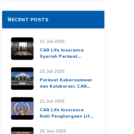
RECENT POSTS
31 Juli 2026
CAR Life Insurance
Syariah Perkuat
Ekosistem Keuangan
Syariah melalui Kerja
25 Juli 2026
Sama Asuransi Jiwa
Perkuat Kebersamaan
Syariah dengan Tiga
dan Kolaborasi, CAR
BPRS di Lampung
Life Insurance Gelar
Employee Gathering
21 Juli 2026
2026 Bertema
CAR Life Insurance
"Harmoni Nusantara,
Raih Penghargaan Life
Sinergi Berkelanjutan"
Insurance Nation
Market Leaders 2026
26 Juni 2026