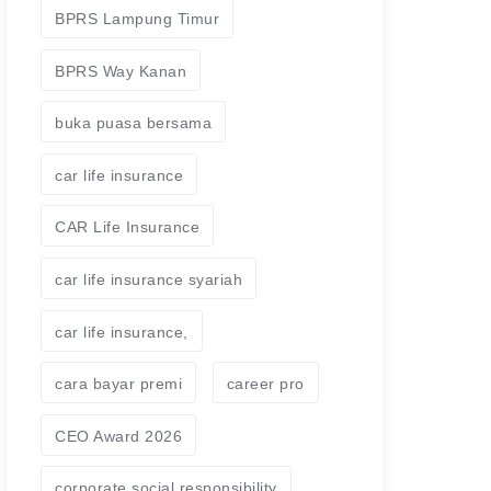
BPRS Lampung Timur
BPRS Way Kanan
buka puasa bersama
car life insurance
CAR Life Insurance
car life insurance syariah
car life insurance,
cara bayar premi
career pro
CEO Award 2026
corporate social responsibility