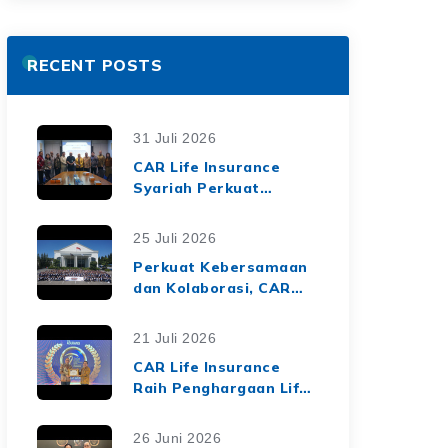
RECENT POSTS
31 Juli 2026
CAR Life Insurance
Syariah Perkuat
Ekosistem Keuangan
Syariah melalui Kerja
25 Juli 2026
Sama Asuransi Jiwa
Perkuat Kebersamaan
Syariah dengan Tiga
dan Kolaborasi, CAR
BPRS di Lampung
Life Insurance Gelar
Employee Gathering
21 Juli 2026
2026 Bertema
CAR Life Insurance
"Harmoni Nusantara,
Raih Penghargaan Life
Sinergi Berkelanjutan"
Insurance Nation
Market Leaders 2026
26 Juni 2026