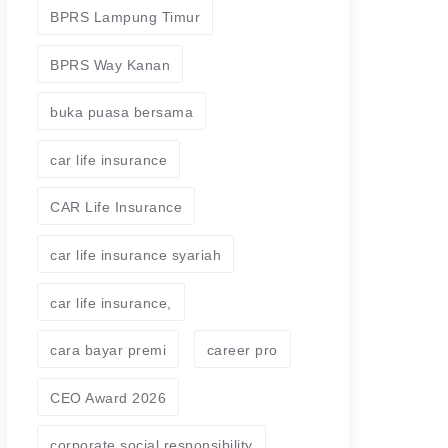
BPRS Lampung Timur
BPRS Way Kanan
buka puasa bersama
car life insurance
CAR Life Insurance
car life insurance syariah
car life insurance,
cara bayar premi
career pro
CEO Award 2026
corporate social responsibility