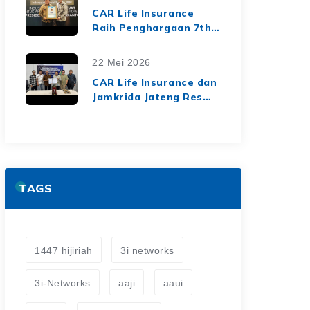
dari Media Asuransi
CAR Life Insurance
Raih Penghargaan 7th
Top Insurance
Companies Awards
22 Mei 2026
2026, Bukti Kinerja
CAR Life Insurance dan
Keuangan yang Solid
Jamkrida Jateng Resmi
dan Berkelanjutan
Jalin Kerja Sama
Asuransi Jiwa Kredit
untuk Perluas
Perlindungan Finansial
TAGS
1447 hijiriah
3i networks
3i-Networks
aaji
aaui