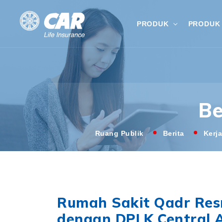
PRODUK
PRODUK 
Be
Ruang Publik
Berita
Kerj
Rumah Sakit Qadr Res
dengan DPLK Central 