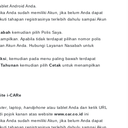
ablet Android Anda.
ika Anda sudah memiliki Akun, jika belum Anda dapat
kuti tahapan registrasinya terlebih dahulu sampai Akun
sabah
kemudian pilih Polis Saya.
tampilkan. Apabila tidak terdapat pilihan nomor polis
engan Akun Anda. Hubungi Layanan Nasabah untuk
ksi
, kemudian pada menu paling bawah terdapat
 Tahunan
kemudian pilih
Cetak
untuk menampilkan
ite i-CARe
uter
, laptop,
handphone
atau tablet Anda dan ketik URL
di pojok kanan atas website
www.car.co.id
ini
ika Anda sudah memiliki Akun, jika belum Anda dapat
kuti tahapan registrasinya terlebih dahulu sampai Akun