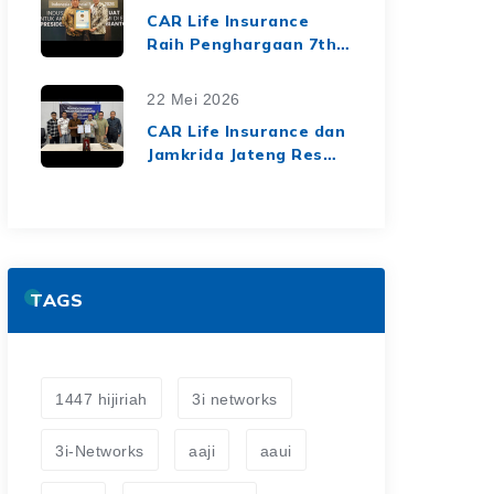
dari Media Asuransi
CAR Life Insurance
Raih Penghargaan 7th
Top Insurance
Companies Awards
22 Mei 2026
2026, Bukti Kinerja
CAR Life Insurance dan
Keuangan yang Solid
Jamkrida Jateng Resmi
dan Berkelanjutan
Jalin Kerja Sama
Asuransi Jiwa Kredit
untuk Perluas
Perlindungan Finansial
TAGS
1447 hijiriah
3i networks
3i-Networks
aaji
aaui