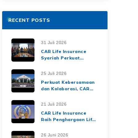
RECENT POSTS
31 Juli 2026
CAR Life Insurance
Syariah Perkuat
Ekosistem Keuangan
Syariah melalui Kerja
25 Juli 2026
Sama Asuransi Jiwa
Perkuat Kebersamaan
Syariah dengan Tiga
dan Kolaborasi, CAR
BPRS di Lampung
Life Insurance Gelar
Employee Gathering
21 Juli 2026
2026 Bertema
CAR Life Insurance
"Harmoni Nusantara,
Raih Penghargaan Life
Sinergi Berkelanjutan"
Insurance Nation
Market Leaders 2026
26 Juni 2026