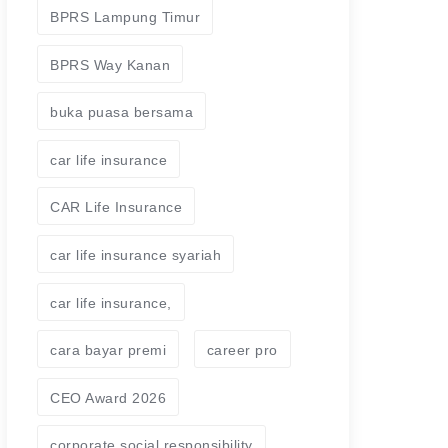
BPRS Lampung Timur
BPRS Way Kanan
buka puasa bersama
car life insurance
CAR Life Insurance
car life insurance syariah
car life insurance,
cara bayar premi
career pro
CEO Award 2026
corporate social responsibility