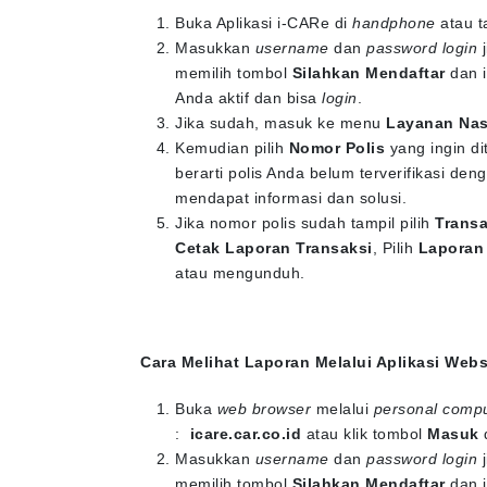
Buka Aplikasi i-CARe di
handphone
atau t
Masukkan
username
dan
password login
j
memilih tombol
Silahkan Mendaftar
dan i
Anda aktif dan bisa
login
.
Jika sudah, masuk ke menu
Layanan Na
Kemudian pilih
Nomor Polis
yang ingin di
berarti polis Anda belum terverifikasi d
mendapat informasi dan solusi.
Jika nomor polis sudah tampil pilih
Transa
Cetak Laporan Transaksi
, Pilih
Laporan
atau mengunduh.
Cara Melihat Laporan Melalui Aplikasi Webs
Buka
web browser
melalui
personal comp
:
icare.car.co.id
atau klik tombol
Masuk
Masukkan
username
dan
password login
j
memilih tombol
Silahkan Mendaftar
dan i