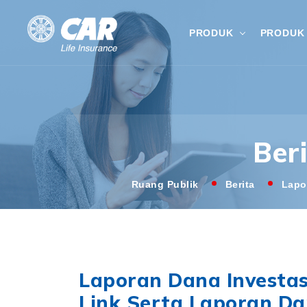
PRODUK
PRODUK 
Ber
Ruang Publik
Berita
Lapo
Laporan Dana Investasi
Link Serta Laporan Da