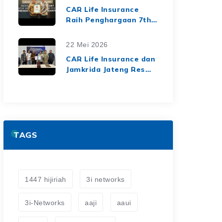
dari Media Asuransi
CAR Life Insurance
Raih Penghargaan 7th
Top Insurance
Companies Awards
22 Mei 2026
2026, Bukti Kinerja
CAR Life Insurance dan
Keuangan yang Solid
Jamkrida Jateng Resmi
dan Berkelanjutan
Jalin Kerja Sama
Asuransi Jiwa Kredit
untuk Perluas
Perlindungan Finansial
TAGS
1447 hijiriah
3i networks
3i-Networks
aaji
aaui