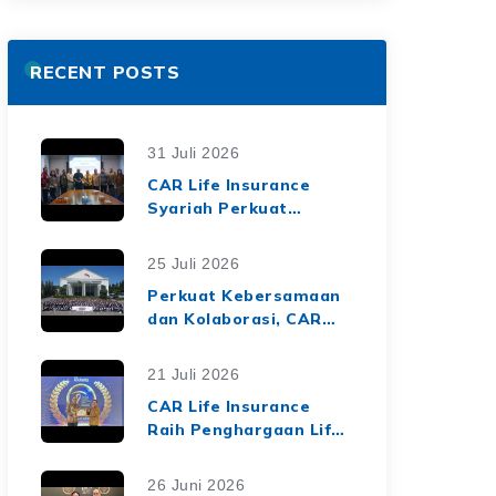
RECENT POSTS
31 Juli 2026
CAR Life Insurance
Syariah Perkuat
Ekosistem Keuangan
Syariah melalui Kerja
25 Juli 2026
Sama Asuransi Jiwa
Perkuat Kebersamaan
Syariah dengan Tiga
dan Kolaborasi, CAR
BPRS di Lampung
Life Insurance Gelar
Employee Gathering
21 Juli 2026
2026 Bertema
CAR Life Insurance
"Harmoni Nusantara,
Raih Penghargaan Life
Sinergi Berkelanjutan"
Insurance Nation
Market Leaders 2026
26 Juni 2026