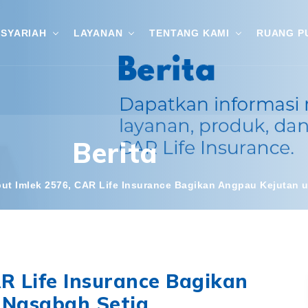
SYARIAH
LAYANAN
TENTANG KAMI
RUANG P
Berita
ut Imlek 2576, CAR Life Insurance Bagikan Angpau Kejutan 
R Life Insurance Bagikan
 Nasabah Setia