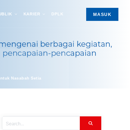
UBLIK
KARIER
DPLK
MASUK
untuk Nasabah Setia