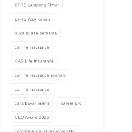
BPRS Lampung Timur
BPRS Way Kanan
buka puasa bersama
car life insurance
CAR Life Insurance
car life insurance syariah
car life insurance,
cara bayar premi
career pro
CEO Award 2026
corporate social responsibility