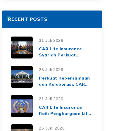
RECENT POSTS
31 Juli 2026
CAR Life Insurance
Syariah Perkuat
Ekosistem Keuangan
Syariah melalui Kerja
25 Juli 2026
Sama Asuransi Jiwa
Perkuat Kebersamaan
Syariah dengan Tiga
dan Kolaborasi, CAR
BPRS di Lampung
Life Insurance Gelar
Employee Gathering
21 Juli 2026
2026 Bertema
CAR Life Insurance
"Harmoni Nusantara,
Raih Penghargaan Life
Sinergi Berkelanjutan"
Insurance Nation
Market Leaders 2026
26 Juni 2026