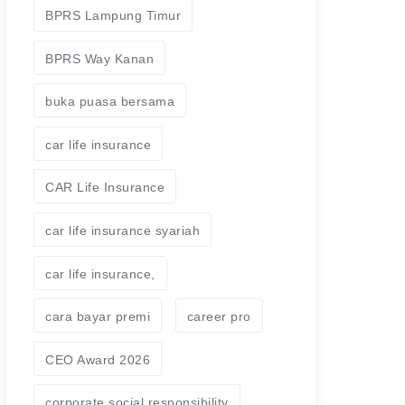
BPRS Lampung Timur
BPRS Way Kanan
buka puasa bersama
car life insurance
CAR Life Insurance
car life insurance syariah
car life insurance,
cara bayar premi
career pro
CEO Award 2026
corporate social responsibility