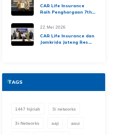
dari Media Asuransi
CAR Life Insurance
Raih Penghargaan 7th
Top Insurance
Companies Awards
22 Mei 2026
2026, Bukti Kinerja
CAR Life Insurance dan
Keuangan yang Solid
Jamkrida Jateng Resmi
dan Berkelanjutan
Jalin Kerja Sama
Asuransi Jiwa Kredit
untuk Perluas
Perlindungan Finansial
TAGS
1447 hijiriah
3i networks
3i-Networks
aaji
aaui