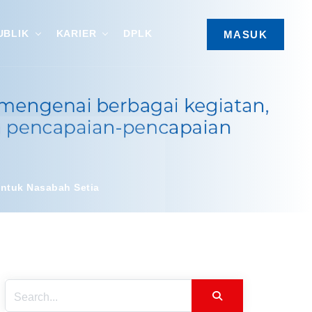
UBLIK
KARIER
DPLK
MASUK
untuk Nasabah Setia