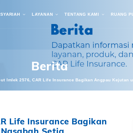
SYARIAH
LAYANAN
TENTANG KAMI
RUANG P
Berita
ut Imlek 2576, CAR Life Insurance Bagikan Angpau Kejutan 
R Life Insurance Bagikan
 Nasabah Setia