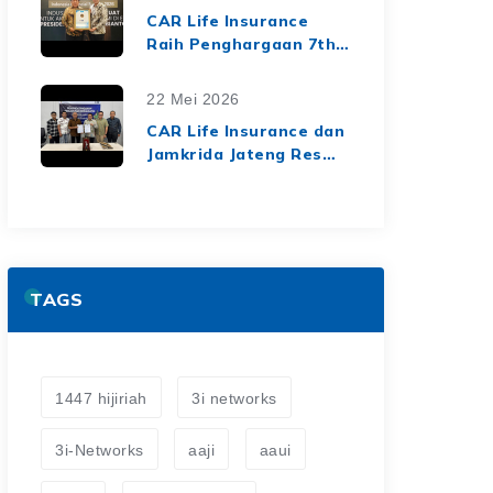
dari Media Asuransi
CAR Life Insurance
Raih Penghargaan 7th
Top Insurance
Companies Awards
22 Mei 2026
2026, Bukti Kinerja
CAR Life Insurance dan
Keuangan yang Solid
Jamkrida Jateng Resmi
dan Berkelanjutan
Jalin Kerja Sama
Asuransi Jiwa Kredit
untuk Perluas
Perlindungan Finansial
TAGS
1447 hijiriah
3i networks
3i-Networks
aaji
aaui