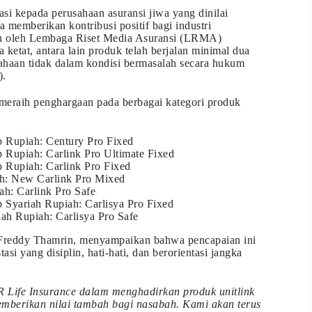
si kepada perusahaan asuransi jiwa yang dinilai
ta memberikan kontribusi positif bagi industri
kan oleh Lembaga Riset Media Asuransi (LRMA)
 ketat, antara lain produk telah berjalan minimal dua
sahaan tidak dalam kondisi bermasalah secara hukum
).
 meraih penghargaan pada berbagai kategori produk
p Rupiah: Century Pro Fixed
 Rupiah: Carlink Pro Ultimate Fixed
 Rupiah: Carlink Pro Fixed
h: New Carlink Pro Mixed
h: Carlink Pro Safe
 Syariah Rupiah: Carlisya Pro Fixed
ah Rupiah: Carlisya Pro Safe
 Freddy Thamrin, menyampaikan bahwa pencapaian ini
asi yang disiplin, hati-hati, dan berorientasi jangka
 Life Insurance dalam menghadirkan produk unitlink
memberikan nilai tambah bagi nasabah. Kami akan terus