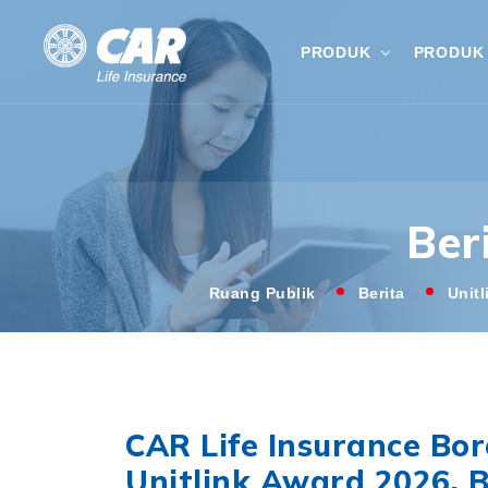
PRODUK
PRODUK 
Ber
Ruang Publik
Berita
Unit
CAR Life Insurance Bo
Unitlink Award 2026, B