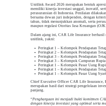
Unitlink Award 2026 merupakan bentuk apresia
memiliki kinerja investasi unggul, inovatif, ser
perasuransian di Indonesia. Penilaian dilaku
bersama dewan juri independen, dengan kriteria
tahun, tidak menunjukkan anomali, serta peru
maupun regulasi Otoritas Jasa Keuangan (OJK
Dalam ajang ini, CAR Life Insurance berhasil
unitlink, yakni:
Peringkat 1 – Kelompok Pendapatan Teta
Peringkat 2 – Kelompok Pendapatan Tetap
Peringkat 3 – Kelompok Pendapatan Tetap
Peringkat 3 – Kelompok Campuran Rupia
Peringkat 1 – Kelompok Pasar Uang Rupia
Peringkat 1 – Kelompok Pendapatan Tetap
Peringkat 1 – Kelompok Pasar Uang Syari
Chief Executive Officer CAR Life Insurance,
merupakan hasil dari strategi pengelolaan invest
panjang.
“
Penghargaan ini menjadi bukti komitmen CAR
dengan kinerja investasi yang optimal serta 