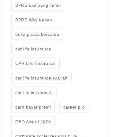
BPRS Lampung Timur
BPRS Way Kanan
buka puasa bersama
car life insurance
CAR Life Insurance
car life insurance syariah
car life insurance,
cara bayar premi
career pro
CEO Award 2026
corporate social responsibility