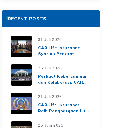
RECENT POSTS
31 Juli 2026
CAR Life Insurance
Syariah Perkuat
Ekosistem Keuangan
Syariah melalui Kerja
25 Juli 2026
Sama Asuransi Jiwa
Perkuat Kebersamaan
Syariah dengan Tiga
dan Kolaborasi, CAR
BPRS di Lampung
Life Insurance Gelar
Employee Gathering
21 Juli 2026
2026 Bertema
CAR Life Insurance
"Harmoni Nusantara,
Raih Penghargaan Life
Sinergi Berkelanjutan"
Insurance Nation
Market Leaders 2026
26 Juni 2026