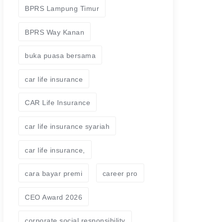
BPRS Lampung Timur
BPRS Way Kanan
buka puasa bersama
car life insurance
CAR Life Insurance
car life insurance syariah
car life insurance,
cara bayar premi
career pro
CEO Award 2026
corporate social responsibility