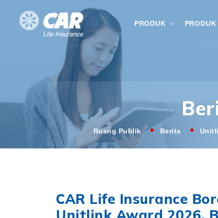
PRODUK
PRODUK 
Ber
Ruang Publik
Berita
Unit
CAR Life Insurance Bo
Unitlink Award 2026, B