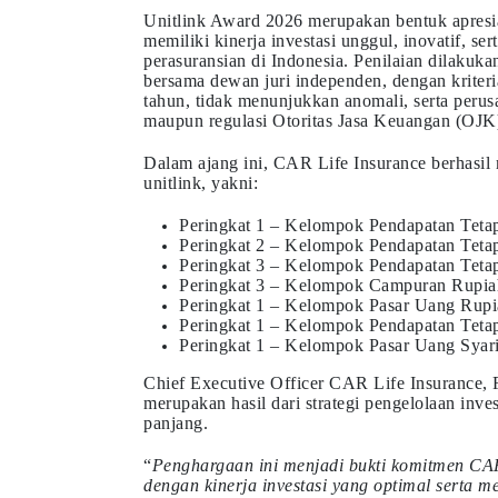
Unitlink Award 2026 merupakan bentuk apresia
memiliki kinerja investasi unggul, inovatif, ser
perasuransian di Indonesia. Penilaian dilaku
bersama dewan juri independen, dengan kriteria
tahun, tidak menunjukkan anomali, serta peru
maupun regulasi Otoritas Jasa Keuangan (OJK
Dalam ajang ini, CAR Life Insurance berhasil
unitlink, yakni:
Peringkat 1 – Kelompok Pendapatan Teta
Peringkat 2 – Kelompok Pendapatan Tetap
Peringkat 3 – Kelompok Pendapatan Tetap
Peringkat 3 – Kelompok Campuran Rupia
Peringkat 1 – Kelompok Pasar Uang Rupia
Peringkat 1 – Kelompok Pendapatan Tetap
Peringkat 1 – Kelompok Pasar Uang Syari
Chief Executive Officer CAR Life Insurance,
merupakan hasil dari strategi pengelolaan invest
panjang.
“
Penghargaan ini menjadi bukti komitmen CAR
dengan kinerja investasi yang optimal serta 