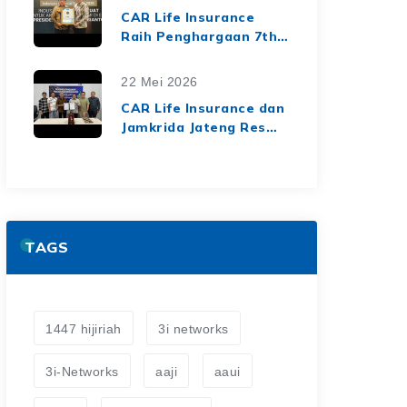
dari Media Asuransi
CAR Life Insurance
Raih Penghargaan 7th
Top Insurance
Companies Awards
22 Mei 2026
2026, Bukti Kinerja
CAR Life Insurance dan
Keuangan yang Solid
Jamkrida Jateng Resmi
dan Berkelanjutan
Jalin Kerja Sama
Asuransi Jiwa Kredit
untuk Perluas
Perlindungan Finansial
TAGS
1447 hijiriah
3i networks
3i-Networks
aaji
aaui