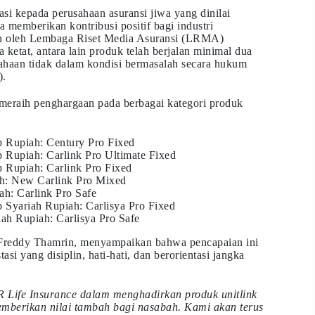
si kepada perusahaan asuransi jiwa yang dinilai
ta memberikan kontribusi positif bagi industri
kan oleh Lembaga Riset Media Asuransi (LRMA)
 ketat, antara lain produk telah berjalan minimal dua
sahaan tidak dalam kondisi bermasalah secara hukum
).
 meraih penghargaan pada berbagai kategori produk
p Rupiah: Century Pro Fixed
 Rupiah: Carlink Pro Ultimate Fixed
 Rupiah: Carlink Pro Fixed
h: New Carlink Pro Mixed
h: Carlink Pro Safe
 Syariah Rupiah: Carlisya Pro Fixed
ah Rupiah: Carlisya Pro Safe
 Freddy Thamrin, menyampaikan bahwa pencapaian ini
asi yang disiplin, hati-hati, dan berorientasi jangka
 Life Insurance dalam menghadirkan produk unitlink
memberikan nilai tambah bagi nasabah. Kami akan terus