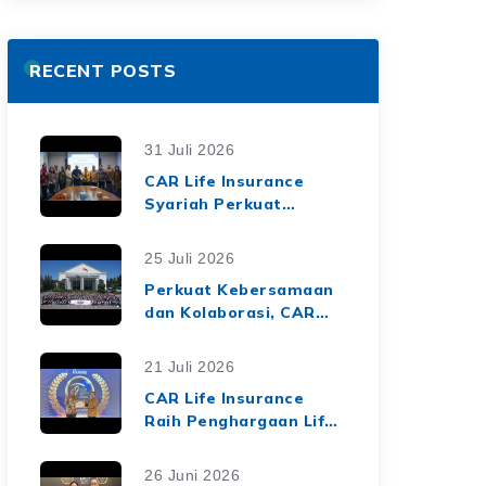
RECENT POSTS
31 Juli 2026
CAR Life Insurance
Syariah Perkuat
Ekosistem Keuangan
Syariah melalui Kerja
25 Juli 2026
Sama Asuransi Jiwa
Perkuat Kebersamaan
Syariah dengan Tiga
dan Kolaborasi, CAR
BPRS di Lampung
Life Insurance Gelar
Employee Gathering
21 Juli 2026
2026 Bertema
CAR Life Insurance
"Harmoni Nusantara,
Raih Penghargaan Life
Sinergi Berkelanjutan"
Insurance Nation
Market Leaders 2026
26 Juni 2026