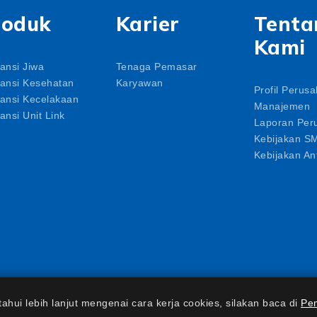
roduk
Karier
Tenta
Kami
ansi Jiwa
Tenaga Pemasar
ansi Kesehatan
Karyawan
Profil Perus
ansi Kecelakaan
Manajemen
ansi Unit Link
Laporan Per
Kebijakan S
Kebijakan Ant
leh Otoritas Jasa Keuangan
hui lebih lanjut mengenai cara kerja cookies, silakan baca di
Pe