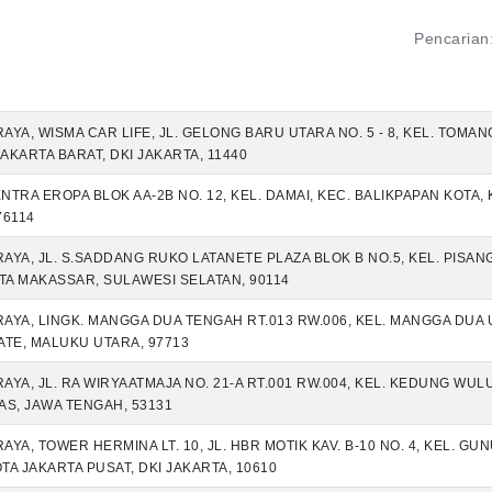
Pencarian
RAYA, WISMA CAR LIFE, JL. GELONG BARU UTARA NO. 5 - 8, KEL. TOMA
AKARTA BARAT, DKI JAKARTA, 11440
TRA EROPA BLOK AA-2B NO. 12, KEL. DAMAI, KEC. BALIKPAPAN KOTA, 
76114
RAYA, JL. S.SADDANG RUKO LATANETE PLAZA BLOK B NO.5, KEL. PISAN
A MAKASSAR, SULAWESI SELATAN, 90114
 RAYA, LINGK. MANGGA DUA TENGAH RT.013 RW.006, KEL. MANGGA DUA 
ATE, MALUKU UTARA, 97713
RAYA, JL. RA WIRYAATMAJA NO. 21-A RT.001 RW.004, KEL. KEDUNG W
AS, JAWA TENGAH, 53131
RAYA, TOWER HERMINA LT. 10, JL. HBR MOTIK KAV. B-10 NO. 4, KEL. G
A JAKARTA PUSAT, DKI JAKARTA, 10610