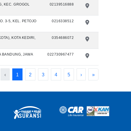
NG, KEC. GROGOL
02139516888
O. 3-5, KEL. PETOJO
0216338512
OTA), KOTA KEDIRI,
0354686072
TA BANDUNG, JAWA
022730967477
‹
1
2
3
4
5
›
»