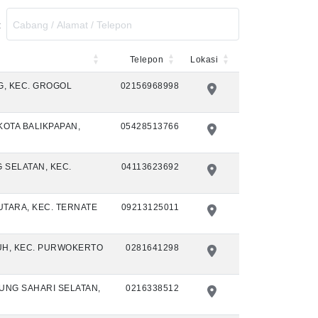
:
Telepon
Lokasi
NG, KEC. GROGOL
02156968998
KOTA BALIKPAPAN,
05428513766
G SELATAN, KEC.
04113623692
UTARA, KEC. TERNATE
09213125011
ULUH, KEC. PURWOKERTO
0281641298
UNUNG SAHARI SELATAN,
0216338512