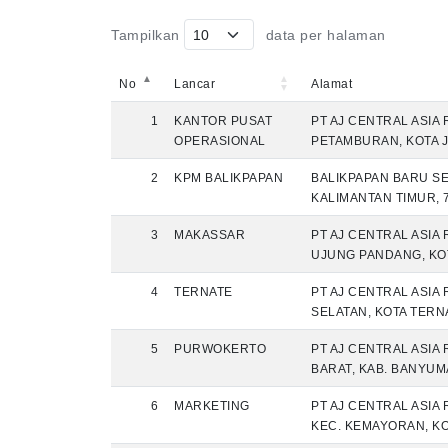
Tampilkan
data per halaman
No
Lancar
Alamat
1
KANTOR PUSAT
PT AJ CENTRAL ASIA 
OPERASIONAL
PETAMBURAN, KOTA J
2
KPM BALIKPAPAN
BALIKPAPAN BARU SEN
KALIMANTAN TIMUR, 
3
MAKASSAR
PT AJ CENTRAL ASIA 
UJUNG PANDANG, KOT
4
TERNATE
PT AJ CENTRAL ASIA
SELATAN, KOTA TERN
5
PURWOKERTO
PT AJ CENTRAL ASIA 
BARAT, KAB. BANYUM
6
MARKETING
PT AJ CENTRAL ASIA 
KEC. KEMAYORAN, KOT