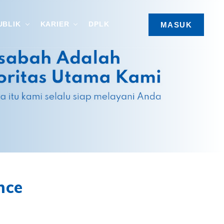
UBLIK
KARIER
DPLK
MASUK
nce