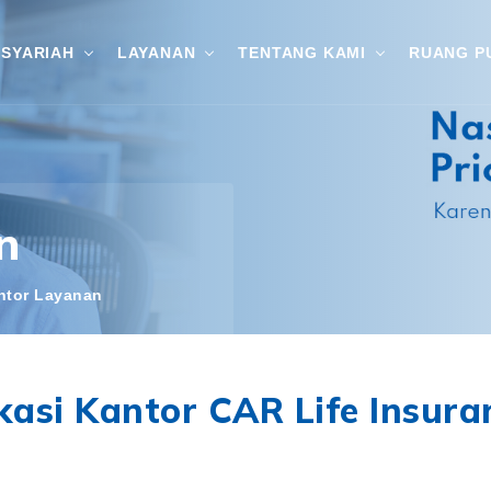
SYARIAH
LAYANAN
TENTANG KAMI
RUANG P
n
ntor Layanan
kasi Kantor CAR Life Insura