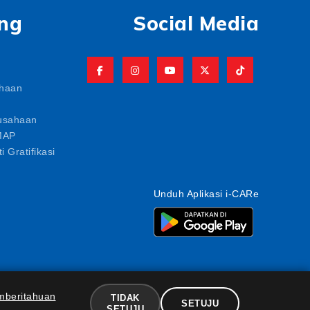
ng
Social Media
ahaan
usahaan
MAP
i Gratifikasi
Unduh Aplikasi i-CARe
mberitahuan
TIDAK
SETUJU
SETUJU