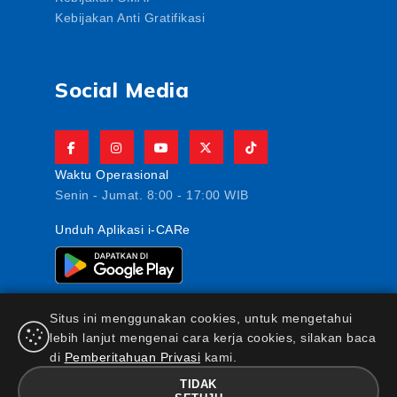
Kebijakan Anti Gratifikasi
Social Media
Waktu Operasional
Senin - Jumat. 8:00 - 17:00 WIB
Unduh Aplikasi i-CARe
Situs ini menggunakan cookies, untuk mengetahui
lebih lanjut mengenai cara kerja cookies, silakan baca
di
Pemberitahuan Privasi
kami.
PT AJ Central Asia Raya berizin dan diawasi oleh
Otoritas Jasa Keuangan
TIDAK