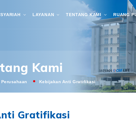
SYARIAH
LAYANAN
TENTANG KAMI
RUANG P
tang Kami
l Perusahaan
Kebijakan Anti Gratifikasi
ti Gratifikasi