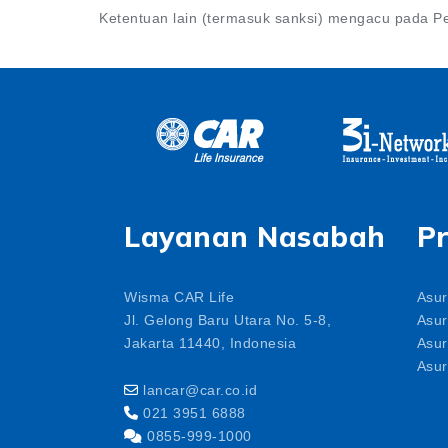
Ketentuan lain (termasuk sanksi) mengacu pada Pe
Layanan Nasabah
P
Wisma CAR Life
Asur
Jl. Gelong Baru Utara No. 5-8,
Asur
Jakarta 11440, Indonesia
Asur
Asur
lancar@car.co.id
021 3951 6888
0855-999-1000