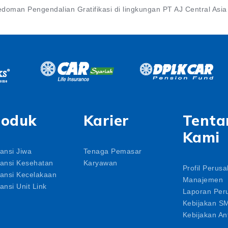
doman Pengendalian Gratifikasi di lingkungan PT AJ Central Asia
roduk
Karier
Tenta
Kami
ansi Jiwa
Tenaga Pemasar
ansi Kesehatan
Karyawan
Profil Perus
ansi Kecelakaan
Manajemen
ansi Unit Link
Laporan Per
Kebijakan S
Kebijakan Ant