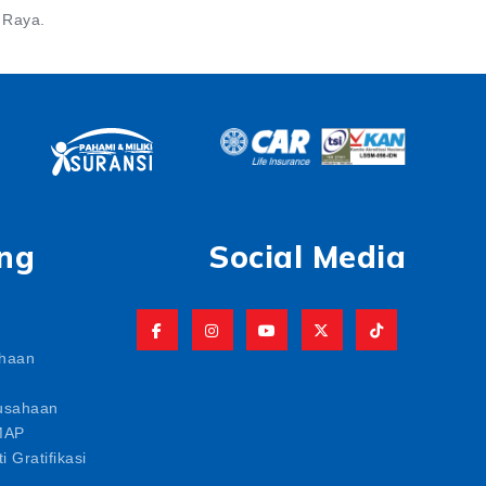
 Raya.
ng
Social Media
ahaan
usahaan
MAP
i Gratifikasi