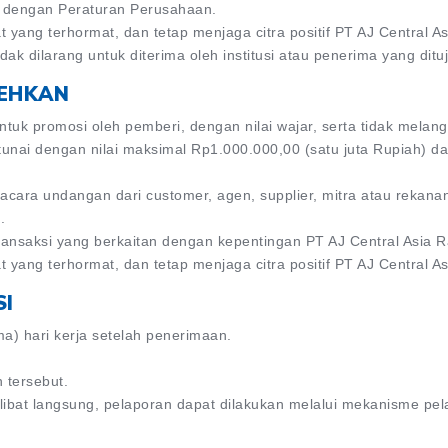
i dengan Peraturan Perusahaan.
yang terhormat, dan tetap menjaga citra positif PT AJ Central A
ak dilarang untuk diterima oleh institusi atau penerima yang dituj
LEHKAN
uk promosi oleh pemberi, dengan nilai wajar, serta tidak melan
unai dengan nilai maksimal Rp1.000.000,00 (satu juta Rupiah) da
acara undangan dari customer, agen, supplier, mitra atau rekana
.
ransaksi yang berkaitan dengan kepentingan PT AJ Central Asia Ra
yang terhormat, dan tetap menjaga citra positif PT AJ Central A
SI
ima) hari kerja setelah penerimaan.
 tersebut.
rlibat langsung, pelaporan dapat dilakukan melalui mekanisme p