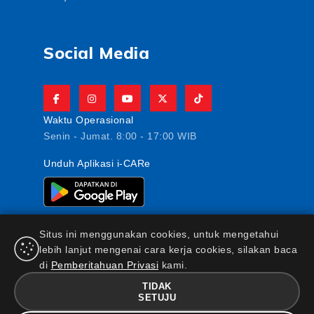
Social Media
Waktu Operasional
Senin - Jumat. 8:00 - 17:00 WIB
Unduh Aplikasi i-CARe
Situs ini menggunakan cookies, untuk mengetahui
lebih lanjut mengenai cara kerja cookies, silakan baca
di
Pemberitahuan Privasi
kami.
PT AJ Central Asia Raya berizin dan diawasi oleh
Otoritas Jasa Keuangan
TIDAK
FAQ
|
Maklumat & Pernyataan
|
Kebijakan Keamanan
SETUJU
Informasi
|
Standar Pelayanan Nasabah
|
Kebijakan