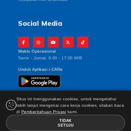
Social Media
Waktu Operasional
Senin - Jumat. 8:00 - 17:00 WIB
Unduh Aplikasi i-CARe
Situs ini menggunakan cookies, untuk mengetahui
lebih lanjut mengenai cara kerja cookies, silakan baca
di
Pemberitahuan Privasi
kami.
PT AJ Central Asia Raya berizin dan diawasi oleh
Otoritas Jasa Keuangan
TIDAK
FAQ
|
Maklumat & Pernyataan
|
Kebijakan Keamanan
SETUJU