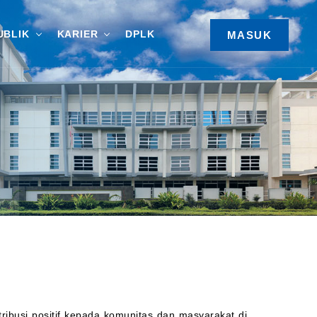
UBLIK
KARIER
DPLK
MASUK
busi positif kepada komunitas dan masyarakat di