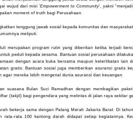
i wujud dari misi '
Empowerment to Community
', yakni “menja
upakan moment of truth bagi Perusahaan.
katkan tanggung jawab sosial kepada komunitas dan masyarakat 
umumnya meliputi:
uli merupakan program rutin yang diberikan ketika terjadi be
a untuk peduli kepada sesama. Bantuan sosial perusahaan dilak
samaan dengan acara buka bersama maupun keterlibatan lain 
atan gratis. Bantuan sosial juga memberikan asuransi gratis k
an agar mereka lebih mengenal dunia asuransi dan keuangan.
an suasana Bulan Suci Ramadhan dengan membagikan paket 
ar (takjil) bagi pengendara yang melintas di jalan raya sekitar 
arah bekerja sama dengan Palang Merah Jakarta Barat. Di tahun
n rata-rata 100 kantong darah didapat setiap kegiatannya. Keg