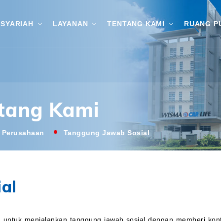
SYARIAH
LAYANAN
TENTANG KAMI
RUANG P
tang Kami
l Perusahaan
Tanggung Jawab Sosial
al
untuk menjalankan tanggung jawab sosial dengan memberi kontri