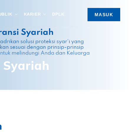
UBLIK
KARIER
DPLK
MASUK
 Syariah
n