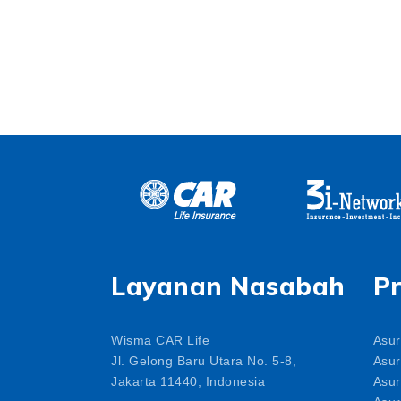
Layanan Nasabah
P
Wisma CAR Life
Asur
Jl. Gelong Baru Utara No. 5-8,
Asur
Jakarta 11440, Indonesia
Asur
Asur