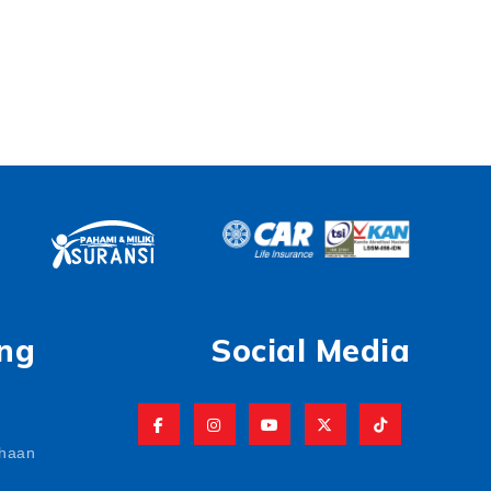
ng
Social Media
ahaan