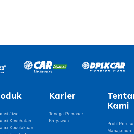
roduk
Karier
Tenta
Kami
ansi Jiwa
Tenaga Pemasar
ansi Kesehatan
Karyawan
Profil Perus
ansi Kecelakaan
Manajemen
ansi Unit Link