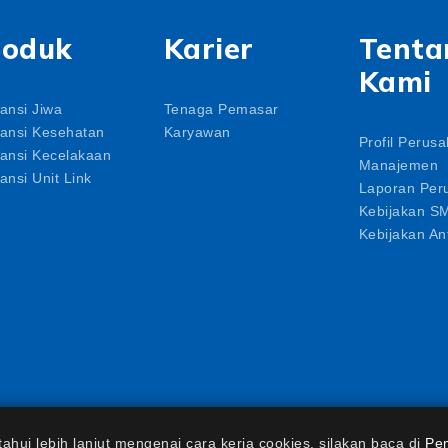
roduk
Karier
Tenta
Kami
ansi Jiwa
Tenaga Pemasar
ansi Kesehatan
Karyawan
Profil Perus
ansi Kecelakaan
Manajemen
ansi Unit Link
Laporan Per
Kebijakan S
Kebijakan Ant
leh Otoritas Jasa Keuangan
hui lebih lanjut mengenai cara kerja cookies, silakan baca di
Pe