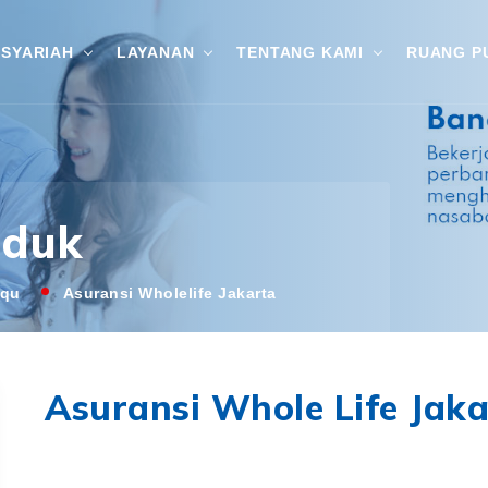
SYARIAH
LAYANAN
TENTANG KAMI
RUANG P
oduk
aqu
Asuransi Wholelife Jakarta
Asuransi Whole Life Jak