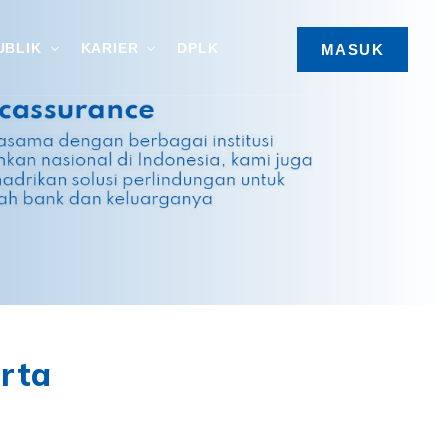
UBLIK
KARIER
DPLK
MASUK
arta