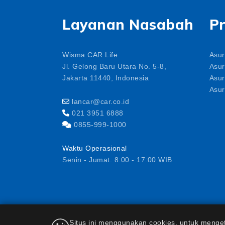
Layanan Nasabah
P
Wisma CAR Life
Asur
Jl. Gelong Baru Utara No. 5-8,
Asur
Jakarta 11440, Indonesia
Asur
Asur
lancar@car.co.id
021 3951 6888
0855-999-1000
Waktu Operasional
Senin - Jumat. 8:00 - 17:00 WIB
PT AJ Central Asia Raya berizin dan diawasi o
Situs ini menggunakan cookies, untuk mengeta