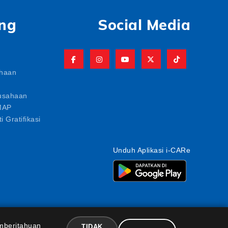
ng
Social Media
ahaan
usahaan
MAP
i Gratifikasi
Unduh Aplikasi i-CARe
mberitahuan
TIDAK