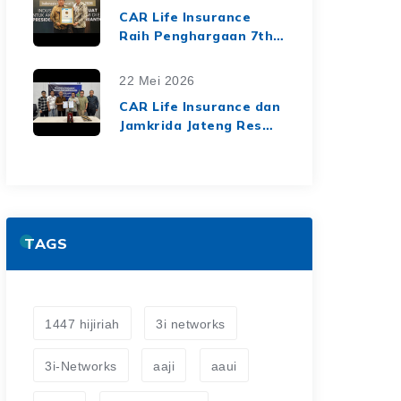
dari Media Asuransi
CAR Life Insurance
Raih Penghargaan 7th
Top Insurance
Companies Awards
22 Mei 2026
2026, Bukti Kinerja
CAR Life Insurance dan
Keuangan yang Solid
Jamkrida Jateng Resmi
dan Berkelanjutan
Jalin Kerja Sama
Asuransi Jiwa Kredit
untuk Perluas
Perlindungan Finansial
TAGS
1447 hijiriah
3i networks
3i-Networks
aaji
aaui