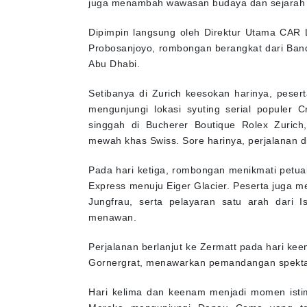
juga menambah wawasan budaya dan sejarah
Dipimpin langsung oleh Direktur Utama CAR L
Probosanjoyo, rombongan berangkat dari Band
Abu Dhabi.
Setibanya di Zurich keesokan harinya, peser
mengunjungi lokasi syuting serial populer 
singgah di Bucherer Boutique Rolex Zuric
mewah khas Swiss. Sore harinya, perjalanan di
Pada hari ketiga, rombongan menikmati petua
Express menuju Eiger Glacier. Peserta juga m
Jungfrau, serta pelayaran satu arah dari 
menawan.
Perjalanan berlanjut ke Zermatt pada hari ke
Gornergrat, menawarkan pemandangan spekta
Hari kelima dan keenam menjadi momen istim
Mereka mengunjungi Danau Como yang ter