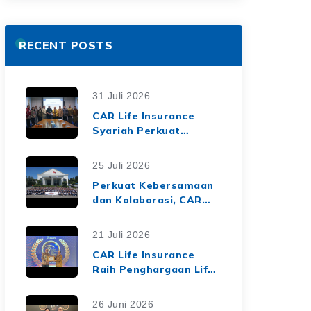
RECENT POSTS
31 Juli 2026
CAR Life Insurance
Syariah Perkuat
Ekosistem Keuangan
Syariah melalui Kerja
25 Juli 2026
Sama Asuransi Jiwa
Perkuat Kebersamaan
Syariah dengan Tiga
dan Kolaborasi, CAR
BPRS di Lampung
Life Insurance Gelar
Employee Gathering
21 Juli 2026
2026 Bertema
CAR Life Insurance
"Harmoni Nusantara,
Raih Penghargaan Life
Sinergi Berkelanjutan"
Insurance Nation
Market Leaders 2026
26 Juni 2026