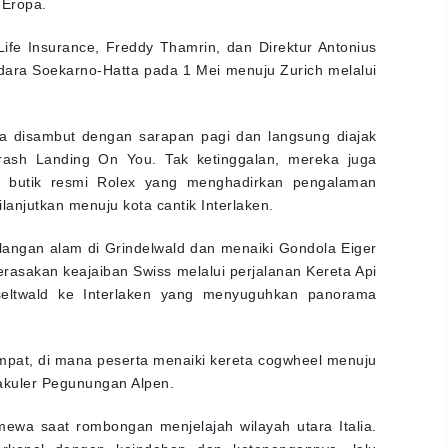
 Eropa.
ife Insurance, Freddy Thamrin, dan Direktur Antonius
ara Soekarno-Hatta pada 1 Mei menuju Zurich melalui
ta disambut dengan sarapan pagi dan langsung diajak
Crash Landing On You. Tak ketinggalan, mereka juga
h, butik resmi Rolex yang menghadirkan pengalaman
lanjutkan menuju kota cantik Interlaken.
langan alam di Grindelwald dan menaiki Gondola Eiger
erasakan keajaiban Swiss melalui perjalanan Kereta Api
Iseltwald ke Interlaken yang menyuguhkan panorama
empat, di mana peserta menaiki kereta cogwheel menuju
kuler Pegunungan Alpen.
ewa saat rombongan menjelajah wilayah utara Italia.
kenal dengan keindahan dan ketenangannya, lalu