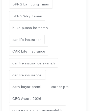
BPRS Lampung Timur
BPRS Way Kanan
buka puasa bersama
car life insurance
CAR Life Insurance
car life insurance syariah
car life insurance,
cara bayar premi
career pro
CEO Award 2026
corporate social responsibility