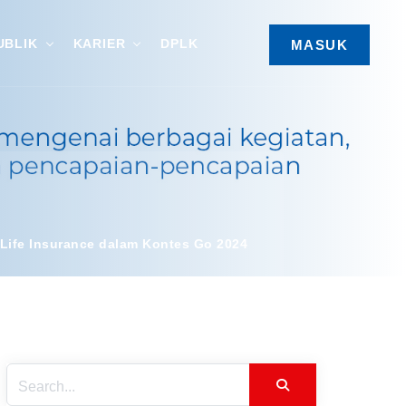
UBLIK
KARIER
DPLK
MASUK
 Life Insurance dalam Kontes Go 2024