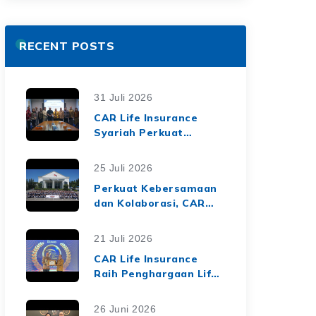
RECENT POSTS
31 Juli 2026
CAR Life Insurance
Syariah Perkuat
Ekosistem Keuangan
Syariah melalui Kerja
25 Juli 2026
Sama Asuransi Jiwa
Perkuat Kebersamaan
Syariah dengan Tiga
dan Kolaborasi, CAR
BPRS di Lampung
Life Insurance Gelar
Employee Gathering
21 Juli 2026
2026 Bertema
CAR Life Insurance
"Harmoni Nusantara,
Raih Penghargaan Life
Sinergi Berkelanjutan"
Insurance Nation
Market Leaders 2026
26 Juni 2026