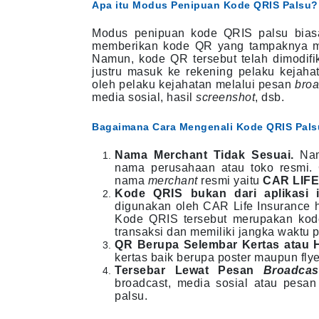
Apa itu Modus Penipuan Kode QRIS Palsu?
Modus penipuan kode QRIS palsu bias
memberikan kode QR yang tampaknya mil
Namun, kode QR tersebut telah dimodifi
justru masuk ke rekening pelaku kejaha
oleh pelaku kejahatan melalui pesan
broa
media sosial, hasil
screenshot
, dsb.
Bagaimana Cara Mengenali Kode QRIS Pal
Nama Merchant Tidak Sesuai.
Na
nama perusahaan atau toko resmi.
nama
merchant
resmi yaitu
CAR LIF
Kode QRIS bukan dari aplikasi
digunakan oleh CAR Life Insurance h
Kode QRIS tersebut merupakan kod
transaksi dan memiliki jangka waktu
QR Berupa Selembar Kertas atau 
kertas baik berupa poster maupun fly
Tersebar Lewat Pesan
Broadca
broadcast, media sosial atau pesan
palsu.