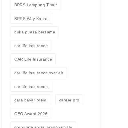
BPRS Lampung Timur
BPRS Way Kanan
buka puasa bersama
car life insurance
CAR Life Insurance
car life insurance syariah
car life insurance,
cara bayar premi
career pro
CEO Award 2026
corporate social responsibility