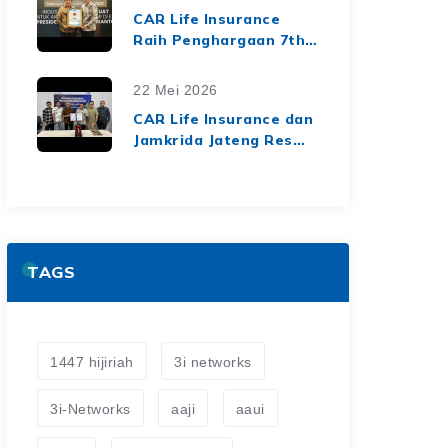
dari Media Asuransi
CAR Life Insurance
Raih Penghargaan 7th
Top Insurance
Companies Awards
22 Mei 2026
2026, Bukti Kinerja
CAR Life Insurance dan
Keuangan yang Solid
Jamkrida Jateng Resmi
dan Berkelanjutan
Jalin Kerja Sama
Asuransi Jiwa Kredit
untuk Perluas
Perlindungan Finansial
TAGS
1447 hijiriah
3i networks
3i-Networks
aaji
aaui