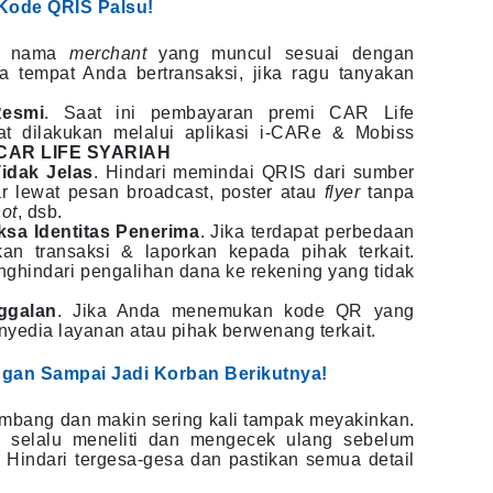
Kode QRIS Palsu!
an nama
merchant
yang muncul sesuai dengan
a tempat Anda bertransaksi, jika ragu tanyakan
Resmi
. Saat ini pembayaran premi CAR Life
t dilakukan melalui aplikasi i-CARe & Mobiss
CAR LIFE SYARIAH
idak Jelas
. Hindari memindai QRIS dari sumber
ar lewat pesan broadcast, poster atau
flyer
tanpa
ot
, dsb.
ksa Identitas Penerima
. Jika terdapat perbedaan
kan transaksi & laporkan kepada pihak terkait.
enghindari pengalihan dana ke rekening yang tidak
ggalan
. Jika Anda menemukan kode QR yang
yedia layanan atau pihak berwenang terkait.
angan Sampai Jadi Korban Berikutnya!
embang dan makin sering kali tampak meyakinkan.
uk selalu meneliti dan mengecek ulang sebelum
Hindari tergesa-gesa dan pastikan semua detail