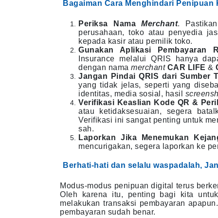
Bagaiman Cara Menghindari Penipuan 
Periksa Nama
Merchant
.
Pastik
perusahaan, toko atau penyedia jas
kepada kasir atau pemilik toko.
Gunakan Aplikasi Pembayaran 
Insurance melalui QRIS hanya dapa
dengan nama
merchant
CAR LIFE
&
Jangan Pindai QRIS dari Sumber T
yang tidak jelas, seperti yang diseb
identitas, media sosial, hasil
screensh
Verifikasi Keaslian Kode QR & Peri
atau ketidaksesuaian, segera batal
Verifikasi ini sangat penting untuk m
sah.
Laporkan Jika Menemukan Kejan
mencurigakan, segera laporkan ke pen
Berhati-hati dan selalu waspadalah, J
Modus-modus penipuan digital terus berk
Oleh karena itu, penting bagi kita unt
melakukan transaksi pembayaran apapun. 
pembayaran sudah benar.