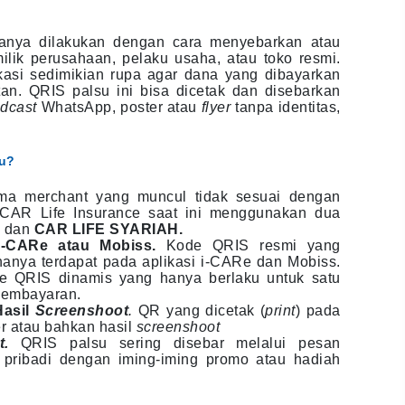
anya dilakukan dengan cara menyebarkan atau
ik perusahaan, pelaku usaha, atau toko resmi.
kasi sedimikian rupa agar dana yang dibayarkan
tan. QRIS palsu ini bisa dicetak dan disebarkan
dcast
WhatsApp, poster atau
flyer
tanpa identitas,
su?
ma merchant yang muncul tidak sesuai dengan
 CAR Life Insurance saat ini menggunakan dua
E
dan
CAR LIFE SYARIAH
.
 i-CARe atau Mobiss.
Kode QRIS resmi yang
anya terdapat pada aplikasi i-CARe dan Mobiss.
e QRIS dinamis yang hanya berlaku untuk satu
 pembayaran.
Hasil
Screenshoot
.
QR yang dicetak (
print
) pada
er atau bahkan hasil
screenshoot
st.
QRIS palsu sering disebar melalui pesan
 pribadi dengan iming-iming promo atau hadiah