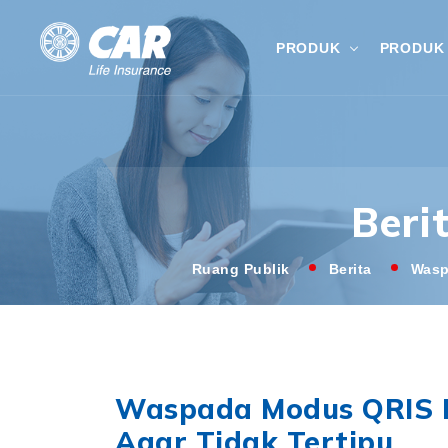
PRODUK
PRODUK 
Beri
Ruang Publik
Berita
Wasp
Waspada Modus QRIS P
Agar Tidak Tertipu