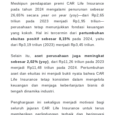
Meskipun pendapatan premi CAR Life Insurance
pada tahun 2024 mengalami penurunan sebesar
26,65% secara
year on year
(yoy)—dari Rp2,65
triliun pada 2023 menjadi Rp1,95 triliun—
perusahaan tetap menunjukkan fondasi keuangan
yang kokoh. Hal ini tercermin dari
pertumbuhan
ekuitas positif sebesar 8,15%
pada 2024, yaitu
dari Rp3,19 triliun (2023) menjadi Rp3,45 triliun.
Selain itu,
aset perusahaan juga meningkat
sebesar 2,02% (yoy)
, dari Rp11,26 triliun pada 2023
menjadi Rp11,48 triliun pada 2024. Pertumbuhan
aset dan ekuitas ini menjadi bukti nyata bahwa CAR
Life Insurance tetap konsisten dalam mengelola
keuangan dan menjaga keberlanjutan bisnis di
tengah dinamika industri.
Penghargaan ini sekaligus menjadi motivasi bagi
seluruh jajaran CAR Life Insurance untuk terus
memberikan perlindungan terbaik dan berinovasi