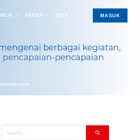
UBLIK
KARIER
DPLK
MASUK
Investortrust