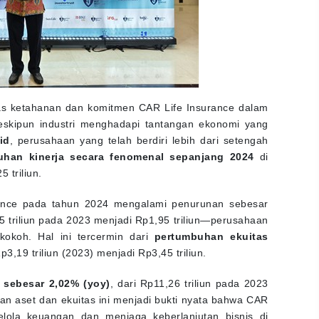
as ketahanan dan komitmen CAR Life Insurance dalam
eskipun industri menghadapi tantangan ekonomi yang
id
, perusahaan yang telah berdiri lebih dari setengah
uhan kinerja secara fenomenal sepanjang 2024
di
 triliun.
ance pada tahun 2024 mengalami penurunan sebesar
 triliun pada 2023 menjadi Rp1,95 triliun—perusahaan
okoh. Hal ini tercermin dari
pertumbuhan ekuitas
3,19 triliun (2023) menjadi Rp3,45 triliun.
 sebesar 2,02% (yoy)
, dari Rp11,26 triliun pada 2023
an aset dan ekuitas ini menjadi bukti nyata bahwa CAR
elola keuangan dan menjaga keberlanjutan bisnis di