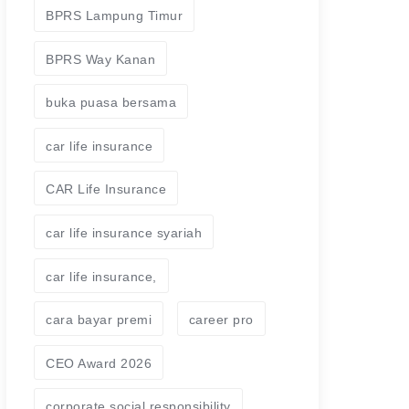
BPRS Lampung Timur
BPRS Way Kanan
buka puasa bersama
car life insurance
CAR Life Insurance
car life insurance syariah
car life insurance,
cara bayar premi
career pro
CEO Award 2026
corporate social responsibility