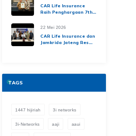
dari Media Asuransi
CAR Life Insurance
Raih Penghargaan 7th
Top Insurance
Companies Awards
22 Mei 2026
2026, Bukti Kinerja
CAR Life Insurance dan
Keuangan yang Solid
Jamkrida Jateng Resmi
dan Berkelanjutan
Jalin Kerja Sama
Asuransi Jiwa Kredit
untuk Perluas
Perlindungan Finansial
TAGS
1447 hijiriah
3i networks
3i-Networks
aaji
aaui