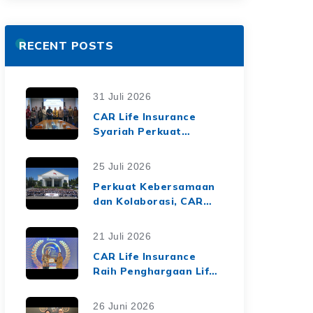
RECENT POSTS
31 Juli 2026
CAR Life Insurance
Syariah Perkuat
Ekosistem Keuangan
Syariah melalui Kerja
25 Juli 2026
Sama Asuransi Jiwa
Perkuat Kebersamaan
Syariah dengan Tiga
dan Kolaborasi, CAR
BPRS di Lampung
Life Insurance Gelar
Employee Gathering
21 Juli 2026
2026 Bertema
CAR Life Insurance
"Harmoni Nusantara,
Raih Penghargaan Life
Sinergi Berkelanjutan"
Insurance Nation
Market Leaders 2026
26 Juni 2026