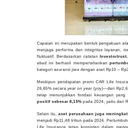
Capaian ini merupakan bentuk pengakuan at
menjaga performa dan integritas layanan, m
fluktuatif. Berdasarkan catatan
Investortrust.
abad ini berhasil mempertahankan
pertumb
kategori asuransi jiwa dengan aset Rp10 – Rp25
Meskipun pendapatan premi CAR Life Insur
26,65% secara
year on year
(yoy)—dari Rp2,65
tetap menunjukkan fondasi keuangan yang k
positif sebesar 8,15%
pada 2024, yaitu dari Rp
Selain itu,
aset perusahaan juga meningkat
menjadi Rp11,48 triliun pada 2024. Pertumbuh
Life Insurance tetap konsisten dalam meng