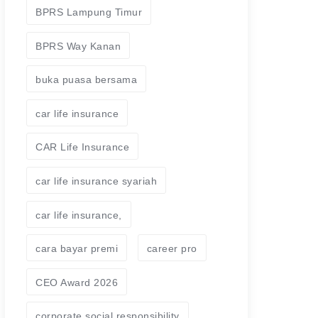
BPRS Lampung Timur
BPRS Way Kanan
buka puasa bersama
car life insurance
CAR Life Insurance
car life insurance syariah
car life insurance,
cara bayar premi
career pro
CEO Award 2026
corporate social responsibility