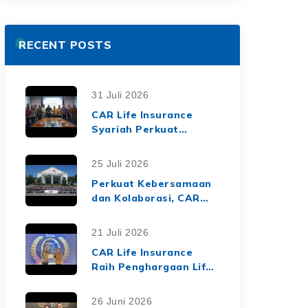
RECENT POSTS
31 Juli 2026
CAR Life Insurance
Syariah Perkuat
Ekosistem Keuangan
Syariah melalui Kerja
25 Juli 2026
Sama Asuransi Jiwa
Perkuat Kebersamaan
Syariah dengan Tiga
dan Kolaborasi, CAR
BPRS di Lampung
Life Insurance Gelar
Employee Gathering
21 Juli 2026
2026 Bertema
CAR Life Insurance
"Harmoni Nusantara,
Raih Penghargaan Life
Sinergi Berkelanjutan"
Insurance Nation
Market Leaders 2026
26 Juni 2026