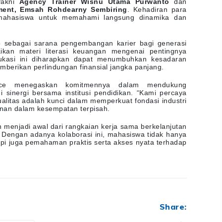
yakni
Agency Trainer Wisnu Utama Purwanto
dan
ment, Emsah Rohdearny Sembiring
. Kehadiran para
i mahasiswa untuk memahami langsung dinamika dan
 sebagai sarana pengembangan karier bagi generasi
kan materi literasi keuangan mengenai pentingnya
dukasi ini diharapkan dapat menumbuhkan kesadaran
berikan perlindungan finansial jangka panjang.
ance menegaskan komitmennya dalam mendukung
inergi bersama institusi pendidikan. “Kami percaya
itas adalah kunci dalam memperkuat fondasi industri
unan dalam kesempatan terpisah.
n menjadi awal dari rangkaian kerja sama berkelanjutan
. Dengan adanya kolaborasi ini, mahasiswa tidak hanya
tapi juga pemahaman praktis serta akses nyata terhadap
Share: