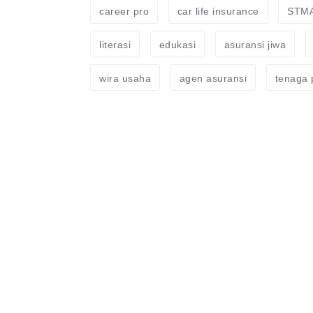
career pro
car life insurance
STMA 
literasi
edukasi
asuransi jiwa
wira usaha
agen asuransi
tenaga