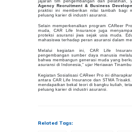
jajaran tim pengembangan dan pelatihan, 
Agency Recruitment & Business Develop
praktisi ini memberikan nilai tambah bag
peluang karier di industri asuransi.
Selain memperkenalkan program CAReer Pro
muda, CAR Life Insurance juga menyampai
proteksi asuransi jiwa sejak usia muda. E
mahasiswa terhadap peran asuransi dalam mem
Melalui kegiatan ini, CAR Life Insur
pengembangan sumber daya manusia melalui s
bahwa membangun generasi muda yang berkual
asuransi di Indonesia,” ujar Heriawan Tinamb
Kegiatan Sosialisasi CAReer Pro ini diharapka
antara CAR Life Insurance dan STMA Trisakti
mendapatkan bekal teori di bangku kuliah, te
peluang karier di industri asuransi.
Related Tags: