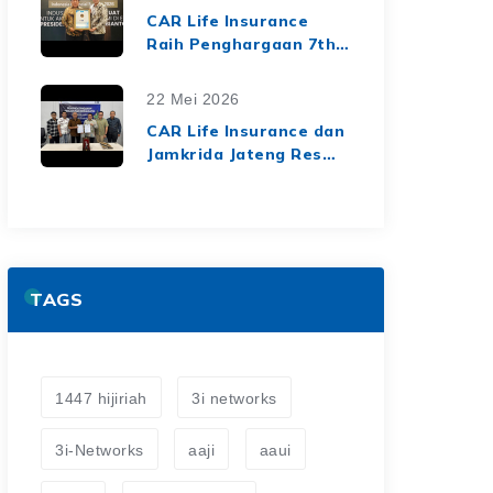
dari Media Asuransi
CAR Life Insurance
Raih Penghargaan 7th
Top Insurance
Companies Awards
22 Mei 2026
2026, Bukti Kinerja
CAR Life Insurance dan
Keuangan yang Solid
Jamkrida Jateng Resmi
dan Berkelanjutan
Jalin Kerja Sama
Asuransi Jiwa Kredit
untuk Perluas
Perlindungan Finansial
TAGS
1447 hijiriah
3i networks
3i-Networks
aaji
aaui