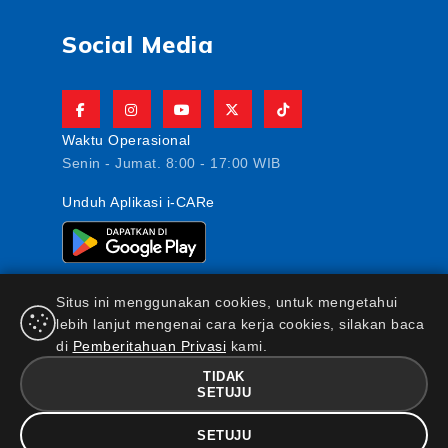
Social Media
Waktu Operasional
Senin - Jumat. 8:00 - 17:00 WIB
Unduh Aplikasi i-CARe
Situs ini menggunakan cookies, untuk mengetahui
lebih lanjut mengenai cara kerja cookies, silakan baca
di
Pemberitahuan Privasi
kami.
PT AJ Central Asia Raya berizin dan diawasi oleh
Otoritas Jasa Keuangan
TIDAK
SETUJU
FAQ
|
Maklumat & Pernyataan
|
Kebijakan Keamanan
Informasi
|
Standar Pelayanan Nasabah
|
Kebijakan
SETUJU
Privasi