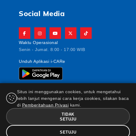
Social Media
Waktu Operasional
Senin - Jumat. 8:00 - 17:00 WIB
Unduh Aplikasi i-CARe
Situs ini menggunakan cookies, untuk mengetahui
lebih lanjut mengenai cara kerja cookies, silakan baca
di
Pemberitahuan Privasi
kami.
PT AJ Central Asia Raya berizin dan diawasi oleh
Otoritas Jasa Keuangan
TIDAK
SETUJU
FAQ
|
Maklumat & Pernyataan
|
Kebijakan Keamanan
Informasi
|
Standar Pelayanan Nasabah
|
Kebijakan
SETUJU
Privasi