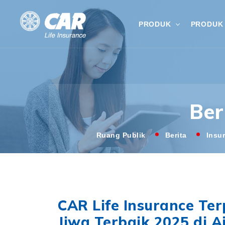
PRODUK
PRODUK 
Ber
Ruang Publik
Berita
Insu
CAR Life Insurance Ter
Jiwa Terbaik 2025 di 