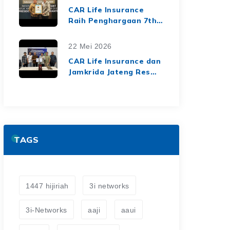
dari Media Asuransi
CAR Life Insurance
Raih Penghargaan 7th
Top Insurance
Companies Awards
22 Mei 2026
2026, Bukti Kinerja
CAR Life Insurance dan
Keuangan yang Solid
Jamkrida Jateng Resmi
dan Berkelanjutan
Jalin Kerja Sama
Asuransi Jiwa Kredit
untuk Perluas
Perlindungan Finansial
TAGS
1447 hijiriah
3i networks
3i-Networks
aaji
aaui