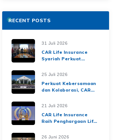
RECENT POSTS
31 Juli 2026
CAR Life Insurance
Syariah Perkuat
Ekosistem Keuangan
Syariah melalui Kerja
25 Juli 2026
Sama Asuransi Jiwa
Perkuat Kebersamaan
Syariah dengan Tiga
dan Kolaborasi, CAR
BPRS di Lampung
Life Insurance Gelar
Employee Gathering
21 Juli 2026
2026 Bertema
CAR Life Insurance
"Harmoni Nusantara,
Raih Penghargaan Life
Sinergi Berkelanjutan"
Insurance Nation
Market Leaders 2026
26 Juni 2026