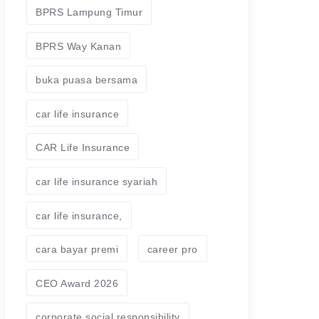
BPRS Lampung Timur
BPRS Way Kanan
buka puasa bersama
car life insurance
CAR Life Insurance
car life insurance syariah
car life insurance,
cara bayar premi
career pro
CEO Award 2026
corporate social responsibility