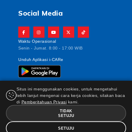
Social Media
Waktu Operasional
Senin - Jumat. 8:00 - 17:00 WIB
Unduh Aplikasi i-CARe
Situs ini menggunakan cookies, untuk mengetahui
lebih lanjut mengenai cara kerja cookies, silakan baca
di
Pemberitahuan Privasi
kami.
PT AJ Central Asia Raya berizin dan diawasi oleh
Otoritas Jasa Keuangan
TIDAK
SETUJU
FAQ
|
Maklumat & Pernyataan
|
Kebijakan Keamanan
Informasi
|
Standar Pelayanan Nasabah
|
Kebijakan
SETUJU
Privasi