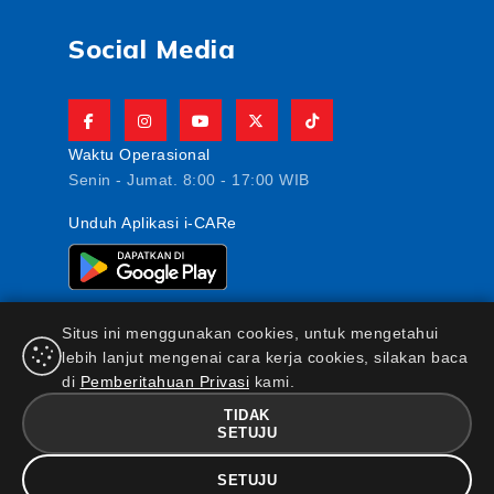
Social Media
Waktu Operasional
Senin - Jumat. 8:00 - 17:00 WIB
Unduh Aplikasi i-CARe
Situs ini menggunakan cookies, untuk mengetahui
lebih lanjut mengenai cara kerja cookies, silakan baca
di
Pemberitahuan Privasi
kami.
PT AJ Central Asia Raya berizin dan diawasi oleh
Otoritas Jasa Keuangan
TIDAK
SETUJU
FAQ
|
Maklumat & Pernyataan
|
Kebijakan Keamanan
Informasi
|
Standar Pelayanan Nasabah
|
Kebijakan
SETUJU
Privasi