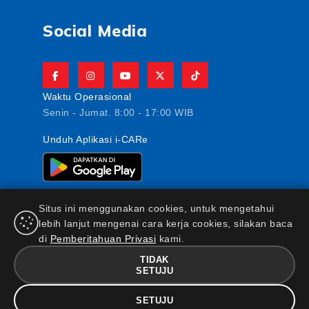
Social Media
Waktu Operasional
Senin - Jumat. 8:00 - 17:00 WIB
Unduh Aplikasi i-CARe
Situs ini menggunakan cookies, untuk mengetahui
lebih lanjut mengenai cara kerja cookies, silakan baca
di
Pemberitahuan Privasi
kami.
PT AJ Central Asia Raya berizin dan diawasi oleh
Otoritas Jasa Keuangan
TIDAK
SETUJU
FAQ
|
Maklumat & Pernyataan
|
Kebijakan Keamanan
Informasi
|
Standar Pelayanan Nasabah
|
Kebijakan
SETUJU
Privasi