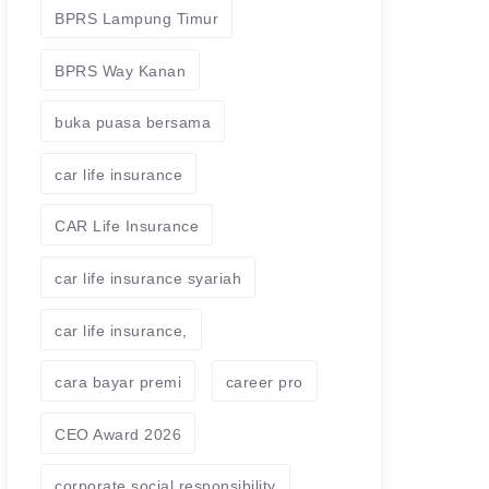
BPRS Lampung Timur
BPRS Way Kanan
buka puasa bersama
car life insurance
CAR Life Insurance
car life insurance syariah
car life insurance,
cara bayar premi
career pro
CEO Award 2026
corporate social responsibility