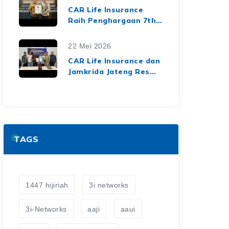
dari Media Asuransi
CAR Life Insurance
Raih Penghargaan 7th
Top Insurance
Companies Awards
22 Mei 2026
2026, Bukti Kinerja
CAR Life Insurance dan
Keuangan yang Solid
Jamkrida Jateng Resmi
dan Berkelanjutan
Jalin Kerja Sama
Asuransi Jiwa Kredit
untuk Perluas
Perlindungan Finansial
TAGS
1447 hijiriah
3i networks
3i-Networks
aaji
aaui