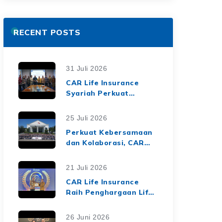
RECENT POSTS
31 Juli 2026
CAR Life Insurance
Syariah Perkuat
Ekosistem Keuangan
Syariah melalui Kerja
25 Juli 2026
Sama Asuransi Jiwa
Perkuat Kebersamaan
Syariah dengan Tiga
dan Kolaborasi, CAR
BPRS di Lampung
Life Insurance Gelar
Employee Gathering
21 Juli 2026
2026 Bertema
CAR Life Insurance
"Harmoni Nusantara,
Raih Penghargaan Life
Sinergi Berkelanjutan"
Insurance Nation
Market Leaders 2026
26 Juni 2026