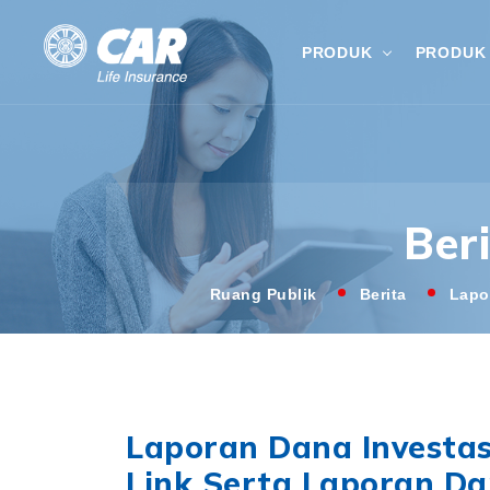
PRODUK
PRODUK 
Ber
Ruang Publik
Berita
Lapo
Laporan Dana Investasi
Link Serta Laporan Da