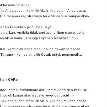
ablet Android Anda.
ika Anda sudah memiliki Akun, jika belum Anda dapat
kuti tahapan registrasinya terlebih dahulu sampai Akun
sabah
kemudian pilih Polis Saya.
tampilkan. Apabila tidak terdapat pilihan nomor polis
engan Akun Anda. Hubungi Layanan Nasabah untuk
ksi
, kemudian pada menu paling bawah terdapat
 Tahunan
kemudian pilih
Cetak
untuk menampilkan
ite i-CARe
uter
, laptop,
handphone
atau tablet Anda dan ketik URL
di pojok kanan atas website
www.car.co.id
ini
ika Anda sudah memiliki Akun, jika belum Anda dapat
kuti tahapan registrasinya terlebih dahulu sampai Akun