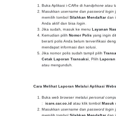
Buka Aplikasi i-CARe di
handphone
atau t
Masukkan
username
dan
password login
j
memilih tombol
Silahkan Mendaftar
dan i
Anda aktif dan bisa
login
.
Jika sudah, masuk ke menu
Layanan Na
Kemudian pilih
Nomor Polis
yang ingin di
berarti polis Anda belum terverifikasi d
mendapat informasi dan solusi.
Jika nomor polis sudah tampil pilih
Transa
Cetak Laporan Transaksi
, Pilih
Laporan
atau mengunduh.
Cara Melihat Laporan Melalui Aplikasi Webs
Buka
web browser
melalui
personal comp
:
icare.car.co.id
atau klik tombol
Masuk
Masukkan
username
dan
password login
j
memilih tombol
Silahkan Mendaftar
dan i