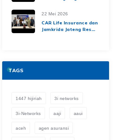
Top Insurance
Companies Awards
22 Mei 2026
2026, Bukti Kinerja
CAR Life Insurance dan
Keuangan yang Solid
Jamkrida Jateng Resmi
dan Berkelanjutan
Jalin Kerja Sama
Asuransi Jiwa Kredit
untuk Perluas
Perlindungan Finansial
TAGS
1447 hijiriah
3i networks
3i-Networks
aaji
aaui
aceh
agen asuransi