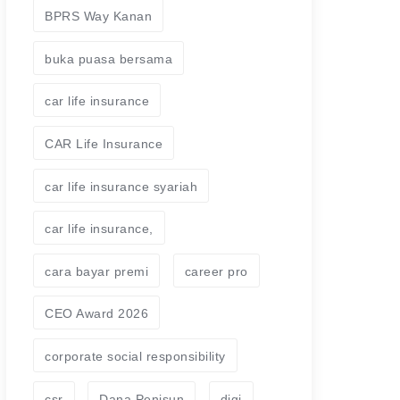
BPRS Way Kanan
buka puasa bersama
car life insurance
CAR Life Insurance
car life insurance syariah
car life insurance,
cara bayar premi
career pro
CEO Award 2026
corporate social responsibility
csr
Dana Penisun
digi