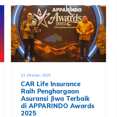
31 Oktober 2025
CAR Life Insurance
Raih Penghargaan
Asuransi Jiwa Terbaik
di APPARINDO Awards
2025