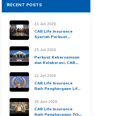
RECENT POSTS
31 Juli 2026
CAR Life Insurance
Syariah Perkuat
Ekosistem Keuangan
Syariah melalui Kerja
25 Juli 2026
Sama Asuransi Jiwa
Perkuat Kebersamaan
Syariah dengan Tiga
dan Kolaborasi, CAR
BPRS di Lampung
Life Insurance Gelar
Employee Gathering
21 Juli 2026
2026 Bertema
CAR Life Insurance
"Harmoni Nusantara,
Raih Penghargaan Life
Sinergi Berkelanjutan"
Insurance Nation
Market Leaders 2026
26 Juni 2026
dari Media Asuransi
CAR Life Insurance
Raih Penghargaan 7th