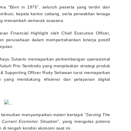
 “Born in 1975”, seluruh peserta yang terdiri dari
stribusi, kepala kantor cabang, serta perwakilan tenaga
ang menambah semarak suasana.
 Financial Highlight oleh Chief Executive Officer,
n perusahaan dalam mempertahankan kinerja positif
njutan.
i Rahayu Sutanto memaparkan perkembangan operasional
er Kukuh Prio Sembodo yang menjelaskan strategi produk
y & Supporting Officer Rudy Setiawan turut memaparkan
i yang mendukung efisiensi dan pelayanan digital
o kemudian menyampaikan materi bertajuk “
Serving The
Current Economic Situation
”, yang mengulas potensi
di tengah kondisi ekonomi saat ini.