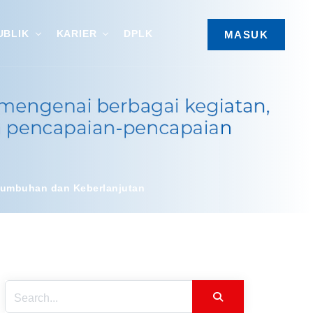
UBLIK
KARIER
DPLK
MASUK
rtumbuhan dan Keberlanjutan