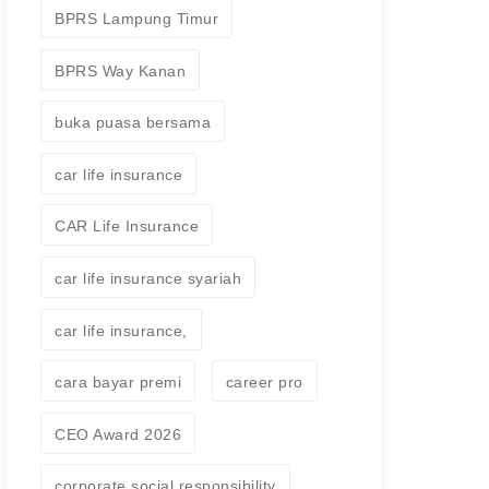
BPRS Lampung Timur
BPRS Way Kanan
buka puasa bersama
car life insurance
CAR Life Insurance
car life insurance syariah
car life insurance,
cara bayar premi
career pro
CEO Award 2026
corporate social responsibility