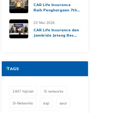
dari Media Asuransi
CAR Life Insurance
Raih Penghargaan 7th
Top Insurance
Companies Awards
22 Mei 2026
2026, Bukti Kinerja
CAR Life Insurance dan
Keuangan yang Solid
Jamkrida Jateng Resmi
dan Berkelanjutan
Jalin Kerja Sama
Asuransi Jiwa Kredit
untuk Perluas
Perlindungan Finansial
TAGS
1447 hijiriah
3i networks
3i-Networks
aaji
aaui