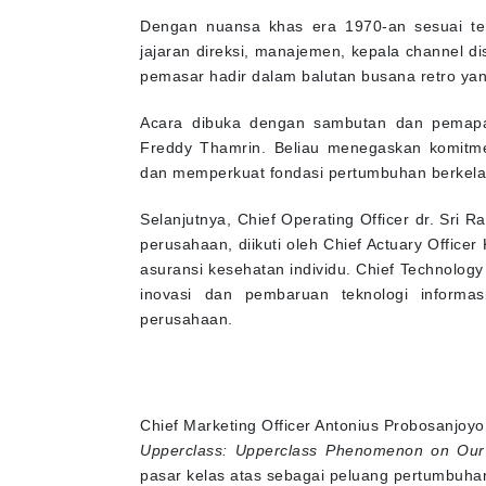
Dengan nuansa khas era 1970-an sesuai tema
jajaran direksi, manajemen, kepala channel di
pemasar hadir dalam balutan busana retro y
Acara dibuka dengan sambutan dan pemaparan
Freddy Thamrin. Beliau menegaskan komitme
dan memperkuat fondasi pertumbuhan berkela
Selanjutnya, Chief Operating Officer dr. Sr
perusahaan, diikuti oleh Chief Actuary Offic
asuransi kesehatan individu. Chief Technolog
inovasi dan pembaruan teknologi informas
perusahaan.
Chief Marketing Officer Antonius Probosanjoy
Upperclass: Upperclass Phenomenon on Our 
pasar kelas atas sebagai peluang pertumbuhan 