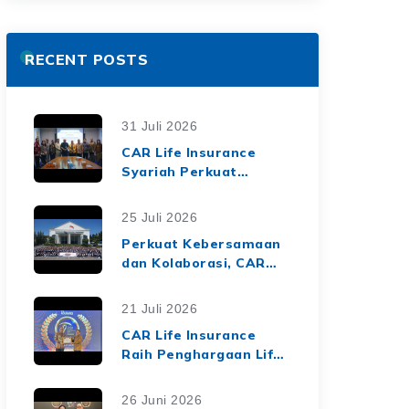
RECENT POSTS
31 Juli 2026
CAR Life Insurance
Syariah Perkuat
Ekosistem Keuangan
Syariah melalui Kerja
25 Juli 2026
Sama Asuransi Jiwa
Perkuat Kebersamaan
Syariah dengan Tiga
dan Kolaborasi, CAR
BPRS di Lampung
Life Insurance Gelar
Employee Gathering
21 Juli 2026
2026 Bertema
CAR Life Insurance
"Harmoni Nusantara,
Raih Penghargaan Life
Sinergi Berkelanjutan"
Insurance Nation
Market Leaders 2026
26 Juni 2026