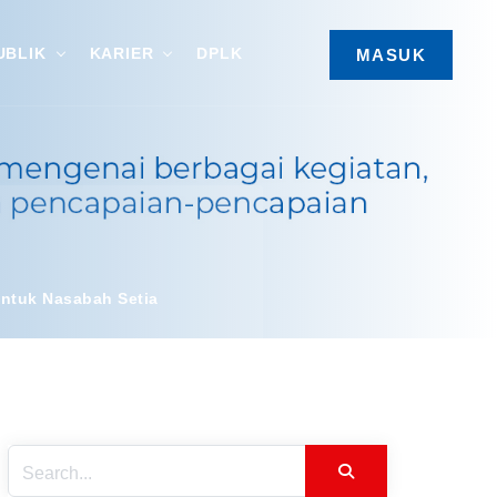
UBLIK
KARIER
DPLK
MASUK
untuk Nasabah Setia