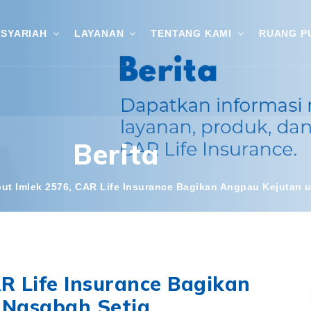
SYARIAH
LAYANAN
TENTANG KAMI
RUANG P
Berita
ut Imlek 2576, CAR Life Insurance Bagikan Angpau Kejutan 
R Life Insurance Bagikan
 Nasabah Setia