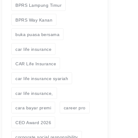
BPRS Lampung Timur
BPRS Way Kanan
buka puasa bersama
car life insurance
CAR Life Insurance
car life insurance syariah
car life insurance,
cara bayar premi
career pro
CEO Award 2026
corporate social responsibility