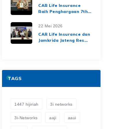
dari Media Asuransi
CAR Life Insurance
Raih Penghargaan 7th
Top Insurance
Companies Awards
22 Mei 2026
2026, Bukti Kinerja
CAR Life Insurance dan
Keuangan yang Solid
Jamkrida Jateng Resmi
dan Berkelanjutan
Jalin Kerja Sama
Asuransi Jiwa Kredit
untuk Perluas
Perlindungan Finansial
TAGS
1447 hijiriah
3i networks
3i-Networks
aaji
aaui