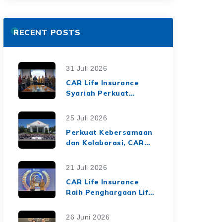
RECENT POSTS
31 Juli 2026
CAR Life Insurance
Syariah Perkuat
Ekosistem Keuangan
Syariah melalui Kerja
25 Juli 2026
Sama Asuransi Jiwa
Perkuat Kebersamaan
Syariah dengan Tiga
dan Kolaborasi, CAR
BPRS di Lampung
Life Insurance Gelar
Employee Gathering
21 Juli 2026
2026 Bertema
CAR Life Insurance
"Harmoni Nusantara,
Raih Penghargaan Life
Sinergi Berkelanjutan"
Insurance Nation
Market Leaders 2026
26 Juni 2026