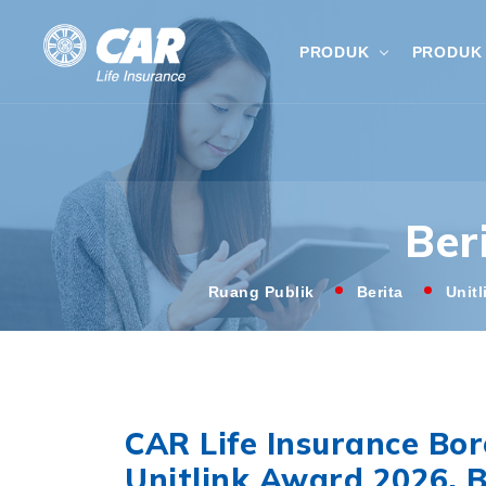
PRODUK
PRODUK 
Ber
Ruang Publik
Berita
Unit
CAR Life Insurance Bo
Unitlink Award 2026, B