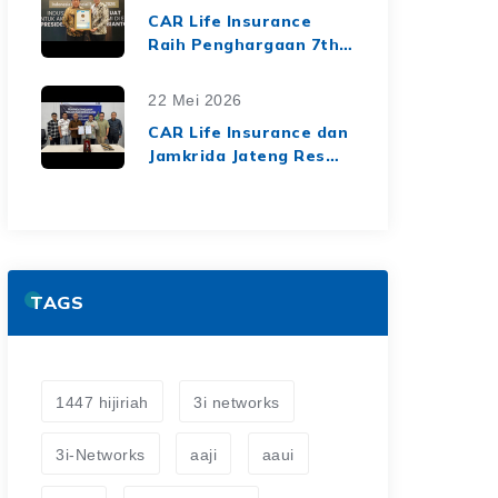
dari Media Asuransi
CAR Life Insurance
Raih Penghargaan 7th
Top Insurance
Companies Awards
22 Mei 2026
2026, Bukti Kinerja
CAR Life Insurance dan
Keuangan yang Solid
Jamkrida Jateng Resmi
dan Berkelanjutan
Jalin Kerja Sama
Asuransi Jiwa Kredit
untuk Perluas
Perlindungan Finansial
TAGS
1447 hijiriah
3i networks
3i-Networks
aaji
aaui