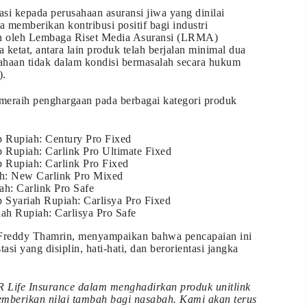
si kepada perusahaan asuransi jiwa yang dinilai
ta memberikan kontribusi positif bagi industri
kan oleh Lembaga Riset Media Asuransi (LRMA)
 ketat, antara lain produk telah berjalan minimal dua
sahaan tidak dalam kondisi bermasalah secara hukum
).
 meraih penghargaan pada berbagai kategori produk
p Rupiah: Century Pro Fixed
 Rupiah: Carlink Pro Ultimate Fixed
 Rupiah: Carlink Pro Fixed
h: New Carlink Pro Mixed
h: Carlink Pro Safe
 Syariah Rupiah: Carlisya Pro Fixed
ah Rupiah: Carlisya Pro Safe
 Freddy Thamrin, menyampaikan bahwa pencapaian ini
asi yang disiplin, hati-hati, dan berorientasi jangka
 Life Insurance dalam menghadirkan produk unitlink
memberikan nilai tambah bagi nasabah. Kami akan terus