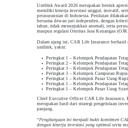
Unitlink Award 2026 merupakan bentuk apresia
memiliki kinerja investasi unggul, inovatif, ser
perasuransian di Indonesia. Penilaian dilaku
bersama dewan juri independen, dengan kriteria
tahun, tidak menunjukkan anomali, serta peru
maupun regulasi Otoritas Jasa Keuangan (OJK
Dalam ajang ini, CAR Life Insurance berhasil
unitlink, yakni:
Peringkat 1 – Kelompok Pendapatan Teta
Peringkat 2 – Kelompok Pendapatan Tetap
Peringkat 3 – Kelompok Pendapatan Tetap
Peringkat 3 – Kelompok Campuran Rupia
Peringkat 1 – Kelompok Pasar Uang Rupia
Peringkat 1 – Kelompok Pendapatan Tetap
Peringkat 1 – Kelompok Pasar Uang Syari
Chief Executive Officer CAR Life Insurance,
merupakan hasil dari strategi pengelolaan invest
panjang.
“
Penghargaan ini menjadi bukti komitmen CAR
dengan kinerja investasi yang optimal serta 