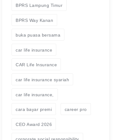
BPRS Lampung Timur
BPRS Way Kanan
buka puasa bersama
car life insurance
CAR Life Insurance
car life insurance syariah
car life insurance,
cara bayar premi
career pro
CEO Award 2026
corporate social responsibility