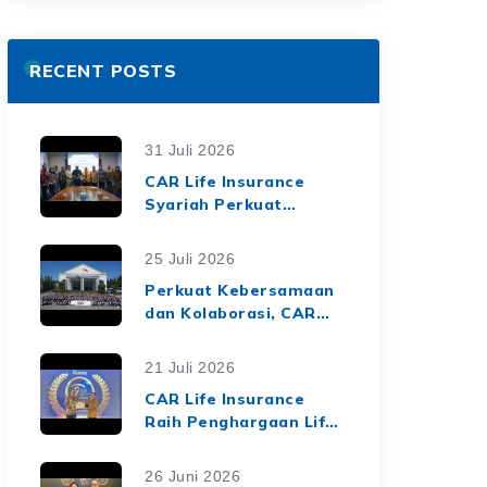
RECENT POSTS
31 Juli 2026
CAR Life Insurance
Syariah Perkuat
Ekosistem Keuangan
Syariah melalui Kerja
25 Juli 2026
Sama Asuransi Jiwa
Perkuat Kebersamaan
Syariah dengan Tiga
dan Kolaborasi, CAR
BPRS di Lampung
Life Insurance Gelar
Employee Gathering
21 Juli 2026
2026 Bertema
CAR Life Insurance
"Harmoni Nusantara,
Raih Penghargaan Life
Sinergi Berkelanjutan"
Insurance Nation
Market Leaders 2026
26 Juni 2026