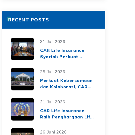
RECENT POSTS
31 Juli 2026
CAR Life Insurance
Syariah Perkuat
Ekosistem Keuangan
Syariah melalui Kerja
25 Juli 2026
Sama Asuransi Jiwa
Perkuat Kebersamaan
Syariah dengan Tiga
dan Kolaborasi, CAR
BPRS di Lampung
Life Insurance Gelar
Employee Gathering
21 Juli 2026
2026 Bertema
CAR Life Insurance
"Harmoni Nusantara,
Raih Penghargaan Life
Sinergi Berkelanjutan"
Insurance Nation
Market Leaders 2026
26 Juni 2026