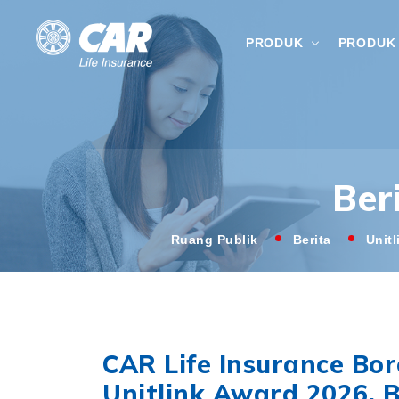
PRODUK
PRODUK 
Ber
Ruang Publik
Berita
Unit
CAR Life Insurance Bo
Unitlink Award 2026, B