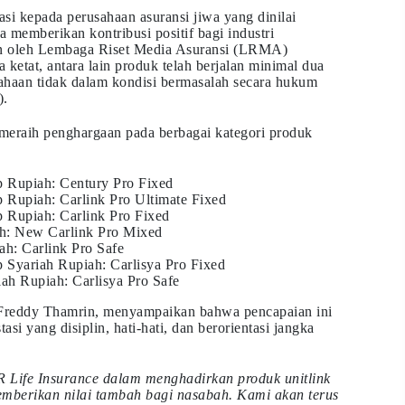
si kepada perusahaan asuransi jiwa yang dinilai
ta memberikan kontribusi positif bagi industri
kan oleh Lembaga Riset Media Asuransi (LRMA)
 ketat, antara lain produk telah berjalan minimal dua
sahaan tidak dalam kondisi bermasalah secara hukum
).
 meraih penghargaan pada berbagai kategori produk
p Rupiah: Century Pro Fixed
 Rupiah: Carlink Pro Ultimate Fixed
 Rupiah: Carlink Pro Fixed
h: New Carlink Pro Mixed
h: Carlink Pro Safe
 Syariah Rupiah: Carlisya Pro Fixed
ah Rupiah: Carlisya Pro Safe
 Freddy Thamrin, menyampaikan bahwa pencapaian ini
asi yang disiplin, hati-hati, dan berorientasi jangka
 Life Insurance dalam menghadirkan produk unitlink
memberikan nilai tambah bagi nasabah. Kami akan terus