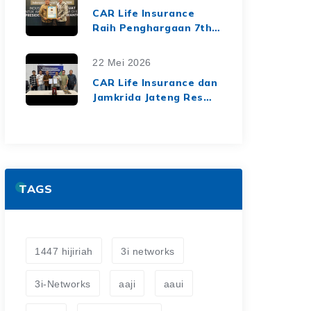
dari Media Asuransi
CAR Life Insurance
Raih Penghargaan 7th
Top Insurance
Companies Awards
22 Mei 2026
2026, Bukti Kinerja
CAR Life Insurance dan
Keuangan yang Solid
Jamkrida Jateng Resmi
dan Berkelanjutan
Jalin Kerja Sama
Asuransi Jiwa Kredit
untuk Perluas
Perlindungan Finansial
TAGS
1447 hijiriah
3i networks
3i-Networks
aaji
aaui