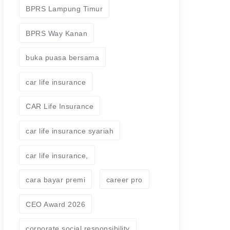
BPRS Lampung Timur
BPRS Way Kanan
buka puasa bersama
car life insurance
CAR Life Insurance
car life insurance syariah
car life insurance,
cara bayar premi
career pro
CEO Award 2026
corporate social responsibility