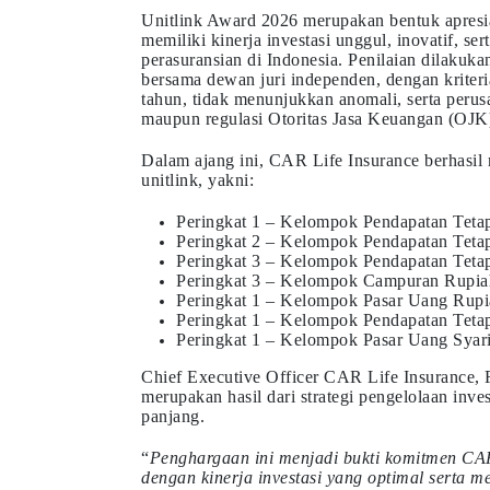
Unitlink Award 2026 merupakan bentuk apresia
memiliki kinerja investasi unggul, inovatif, ser
perasuransian di Indonesia. Penilaian dilaku
bersama dewan juri independen, dengan kriteria
tahun, tidak menunjukkan anomali, serta peru
maupun regulasi Otoritas Jasa Keuangan (OJK
Dalam ajang ini, CAR Life Insurance berhasil
unitlink, yakni:
Peringkat 1 – Kelompok Pendapatan Teta
Peringkat 2 – Kelompok Pendapatan Tetap
Peringkat 3 – Kelompok Pendapatan Tetap
Peringkat 3 – Kelompok Campuran Rupia
Peringkat 1 – Kelompok Pasar Uang Rupia
Peringkat 1 – Kelompok Pendapatan Tetap
Peringkat 1 – Kelompok Pasar Uang Syari
Chief Executive Officer CAR Life Insurance,
merupakan hasil dari strategi pengelolaan invest
panjang.
“
Penghargaan ini menjadi bukti komitmen CAR
dengan kinerja investasi yang optimal serta 