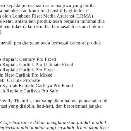
si kepada perusahaan asuransi jiwa yang dinilai
ta memberikan kontribusi positif bagi industri
kan oleh Lembaga Riset Media Asuransi (LRMA)
 ketat, antara lain produk telah berjalan minimal dua
sahaan tidak dalam kondisi bermasalah secara hukum
).
 meraih penghargaan pada berbagai kategori produk
p Rupiah: Century Pro Fixed
 Rupiah: Carlink Pro Ultimate Fixed
 Rupiah: Carlink Pro Fixed
h: New Carlink Pro Mixed
h: Carlink Pro Safe
 Syariah Rupiah: Carlisya Pro Fixed
ah Rupiah: Carlisya Pro Safe
 Freddy Thamrin, menyampaikan bahwa pencapaian ini
asi yang disiplin, hati-hati, dan berorientasi jangka
 Life Insurance dalam menghadirkan produk unitlink
memberikan nilai tambah bagi nasabah. Kami akan terus