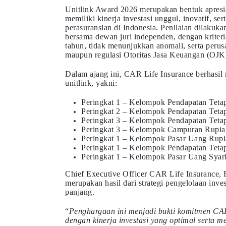
Unitlink Award 2026 merupakan bentuk apresia
memiliki kinerja investasi unggul, inovatif, ser
perasuransian di Indonesia. Penilaian dilaku
bersama dewan juri independen, dengan kriteria
tahun, tidak menunjukkan anomali, serta peru
maupun regulasi Otoritas Jasa Keuangan (OJK
Dalam ajang ini, CAR Life Insurance berhasil
unitlink, yakni:
Peringkat 1 – Kelompok Pendapatan Teta
Peringkat 2 – Kelompok Pendapatan Tetap
Peringkat 3 – Kelompok Pendapatan Tetap
Peringkat 3 – Kelompok Campuran Rupia
Peringkat 1 – Kelompok Pasar Uang Rupia
Peringkat 1 – Kelompok Pendapatan Tetap
Peringkat 1 – Kelompok Pasar Uang Syari
Chief Executive Officer CAR Life Insurance,
merupakan hasil dari strategi pengelolaan invest
panjang.
“
Penghargaan ini menjadi bukti komitmen CAR
dengan kinerja investasi yang optimal serta 