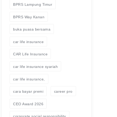
BPRS Lampung Timur
BPRS Way Kanan
buka puasa bersama
car life insurance
CAR Life Insurance
car life insurance syariah
car life insurance,
cara bayar premi
career pro
CEO Award 2026
corporate social responsibility