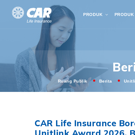
PRODUK
PRODUK 
Ber
Ruang Publik
Berita
Unit
CAR Life Insurance Bo
Unitlink Award 2026, B