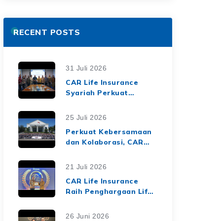
RECENT POSTS
31 Juli 2026
CAR Life Insurance
Syariah Perkuat
Ekosistem Keuangan
Syariah melalui Kerja
25 Juli 2026
Sama Asuransi Jiwa
Perkuat Kebersamaan
Syariah dengan Tiga
dan Kolaborasi, CAR
BPRS di Lampung
Life Insurance Gelar
Employee Gathering
21 Juli 2026
2026 Bertema
CAR Life Insurance
"Harmoni Nusantara,
Raih Penghargaan Life
Sinergi Berkelanjutan"
Insurance Nation
Market Leaders 2026
26 Juni 2026