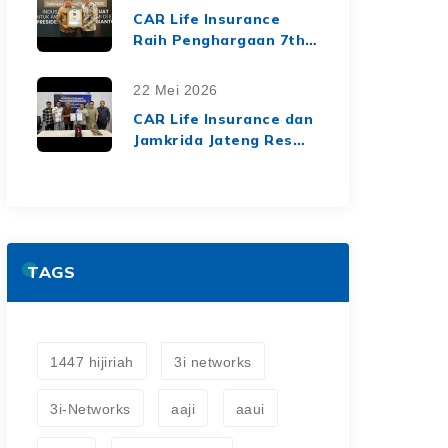
dari Media Asuransi
CAR Life Insurance
Raih Penghargaan 7th
Top Insurance
Companies Awards
22 Mei 2026
2026, Bukti Kinerja
CAR Life Insurance dan
Keuangan yang Solid
Jamkrida Jateng Resmi
dan Berkelanjutan
Jalin Kerja Sama
Asuransi Jiwa Kredit
untuk Perluas
Perlindungan Finansial
TAGS
1447 hijiriah
3i networks
3i-Networks
aaji
aaui